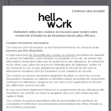
Vous êtes retenu, vous avez envie de nous
Continuer sans accepter
rejoindre, c'est le moment de la proposition !
Voir plus
Hellowork utilise des cookies ou traceurs pour rendre votre
recherche d’emploi ou de formation encore plus efficace.
Cookies strictement nécessaires
Bureau Veritas en images
Ces traceurs sont nécessaires au bon fonctionnement de nos services et
ne
peuvent pas être désactivés
.
Il s'agit notamment
de l'ensemble des cookies ou traceurs
permettant de maintenir
la session de l'utilisateur active pendant sa navigation sur le site, de stocker des
informations temporaires telles que les préférences des utilisateurs, les annonces
ou les offres vues, gérer les processus d'identification de l'utilisateur, vérifier s'il
est connecté ou non, et plus globalement garantir la sécurité du site web en
détectant les tentatives d'accès frauduleux ou les violations de sécurité.
Ces cookies ou traceurs permettent également de piloter et suivre les sources
d'acquisition d'audience en utilisant un identifiant unique permettant de comprendre
comment nos utilisateurs naviguent sur nos sites et nos applications en fonction
des différentes sources de trafic.
Ils nous permettent également d’observer le comportement de nos utilisateurs afin
d'améliorer nos produits et rendre la navigation dans nos sites beaucoup plus
rapide et fluide.
Ces cookies ou traceurs permettent enfin de personnaliser les interfaces de
consultation et d'effectuer une présentation personnalisée des offres d'emploi ou
de formations proposées.