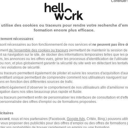
Continuer 
 utilise des cookies ou traceurs pour rendre votre recherche d’em
formation encore plus efficace.
ictement nécessaires
 sont nécessaires au bon fonctionnement de nos services et
ne peuvent pas être d
amment
de l'ensemble des cookies ou traceurs
permettant de maintenir la session de l
t sa navigation sur le site, de stocker des informations temporaires telles que les 
rs, les annonces ou les offres vues, gérer les processus d'identification de l'utilisateur,
ou non, et plus globalement garantir la sécurité du site web en détectant les tentati
les violations de sécurité.
u traceurs permettent également de piloter et suivre les sources d'acquisition d'a
identifiant unique permettant de comprendre comment nos utilisateurs naviguent sur 
ns en fonction des différentes sources de trafic.
ettent également d’observer le comportement de nos utilisateurs afin d'améliorer no
igation dans nos sites beaucoup plus rapide et fluide.
u traceurs permettent enfin de personnaliser les interfaces de consultation et d'eff
personnalisée des offres d'emploi ou de formations proposées.
icitaires
accord
, nous et nos partenaires (Facebook,
Google Ads
, Critéo, Bing,) pouvons util
 vous proposer des publicités pour des offres d’emploi ou des offres de formations
ter vos probabilités de trouver rapidement un emploi ou une formation.