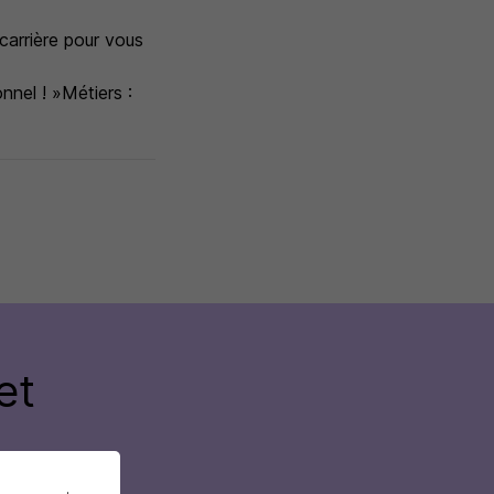
carrière pour vous
nnel ! »Métiers :
et