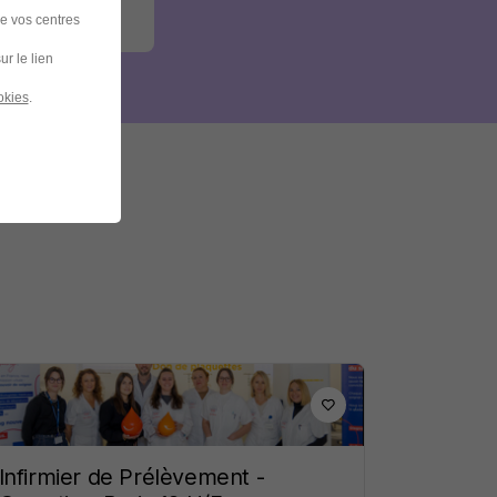
de vos centres
ur le lien
okies
.
Infirmier de Prélèvement -