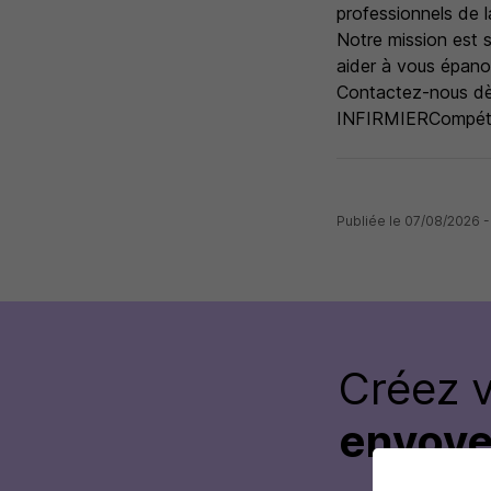
professionnels de l
Notre mission est 
aider à vous épanou
Contactez-nous dès
INFIRMIERCompét
Publiée le 07/08/2026
Créez 
envoye