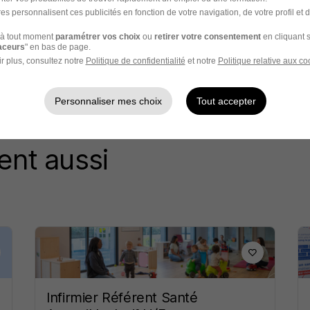
es personnalisent ces publicités en fonction de votre navigation, de votre profil et 
à tout moment
paramétrer vos choix
ou
retirer votre consentement
en cliquant s
raceurs
" en bas de page.
r plus, consultez notre
Politique de confidentialité
et notre
Politique relative aux co
Personnaliser mes choix
Tout accepter
ent aussi
Infirmier Référent Santé