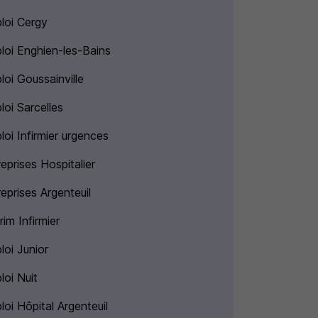
loi Cergy
loi Enghien-les-Bains
loi Goussainville
loi Sarcelles
loi Infirmier urgences
eprises Hospitalier
eprises Argenteuil
rim Infirmier
loi Junior
loi Nuit
oi Hôpital Argenteuil