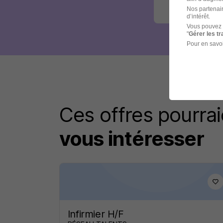
Nos partenair
d’intérêt.
Vous pouvez 
"
Gérer les t
Pour en savoi
Ces offres pourrai
vous intéresser
Infirmier H/F