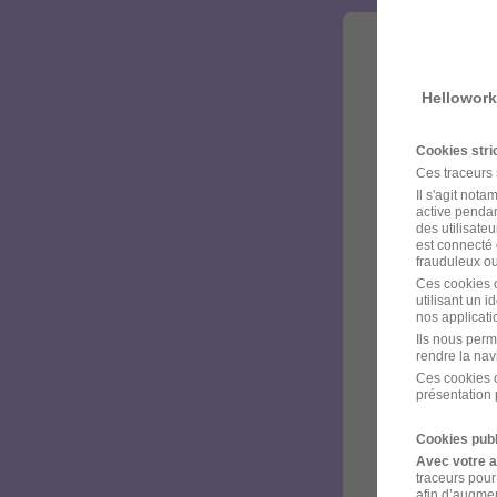
Hellowork
Cookies str
Ces traceurs
Il s'agit not
active pendan
des utilisateu
est connecté 
frauduleux ou 
Ces cookies o
utilisant un 
nos applicatio
Ils nous perm
rendre la nav
Ces cookies o
présentation 
Cookies publ
Avec votre 
traceurs pour
afin d’augmen