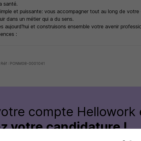
a santé.
simple et puissante: vous accompagner tout au long de votre 
ir dans un métier qui a du sens.
 aujourd'hui et construisons ensemble votre avenir professio
ences :
 - Réf : PONM08-0001041
votre compte Hellowork 
z votre candidature !