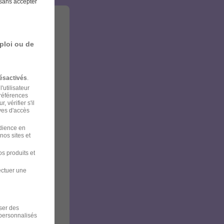
sans accepter
ploi ou de
ésactivés
.
'utilisateur
préférences
 vérifier s'il
ves d'accès
udience en
nos sites et
s produits et
ectuer une
iser des
 personnalisés