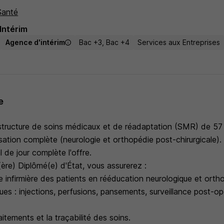
Santé
Intérim
Agence d'intérim
Bac +3, Bac +4
Services aux Entreprises
e
tructure de soins médicaux et de réadaptation (SMR) de 57 li
sation complète (neurologie et orthopédie post-chirurgicale).
l de jour complète l'offre.
r(ère) Diplômé(e) d'État, vous assurerez :
e infirmière des patients en rééducation neurologique et orth
ues : injections, perfusions, pansements, surveillance post-op
aitements et la traçabilité des soins.