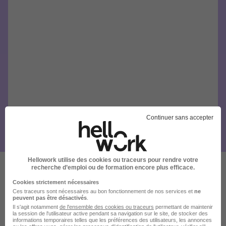
Continuer sans accepter
Hellowork utilise des cookies ou traceurs pour rendre votre
recherche d’emploi ou de formation encore plus efficace.
Ces offres pourraient aussi
Cookies strictement nécessaires
Ces traceurs sont nécessaires au bon fonctionnement de nos services et
ne
vous intéresser
peuvent pas être désactivés
.
Il s'agit notamment
de l'ensemble des cookies ou traceurs
permettant de maintenir
la session de l'utilisateur active pendant sa navigation sur le site, de stocker des
informations temporaires telles que les préférences des utilisateurs, les annonces