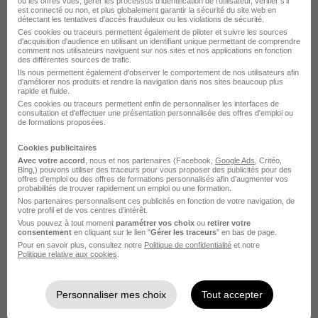
ou les offres vues, gérer les processus d'identification de l'utilisateur, vérifier s'il
est connecté ou non, et plus globalement garantir la sécurité du site web en
détectant les tentatives d'accès frauduleux ou les violations de sécurité.
Ces cookies ou traceurs permettent également de piloter et suivre les sources
d'acquisition d'audience en utilisant un identifiant unique permettant de comprendre
comment nos utilisateurs naviguent sur nos sites et nos applications en fonction
des différentes sources de trafic.
Technicien de Maintenance H/F
Ils nous permettent également d’observer le comportement de nos utilisateurs afin
Veolia
d'améliorer nos produits et rendre la navigation dans nos sites beaucoup plus
rapide et fluide.
Ces cookies ou traceurs permettent enfin de personnaliser les interfaces de
Drambon - 21
CDI
2 150 - 2 600 € / mois
consultation et d'effectuer une présentation personnalisée des offres d'emploi ou
de formations proposées.
Cookies publicitaires
Voir l’offre
il y a 18 jours
Avec votre accord
, nous et nos partenaires (Facebook,
Google Ads
, Critéo,
Bing,) pouvons utiliser des traceurs pour vous proposer des publicités pour des
offres d’emploi ou des offres de formations personnalisés afin d’augmenter vos
probabilités de trouver rapidement un emploi ou une formation.
Nos partenaires personnalisent ces publicités en fonction de votre navigation, de
votre profil et de vos centres d’intérêt.
Vous pouvez à tout moment
paramétrer vos choix
ou
retirer votre
consentement
en cliquant sur le lien "
Gérer les traceurs
" en bas de page.
Pour en savoir plus, consultez notre
Politique de confidentialité
et notre
Politique relative aux cookies
.
Technicien de Maintenance
Industrielle H/F
Personnaliser mes choix
Tout accepter
Galapagos Gourmet