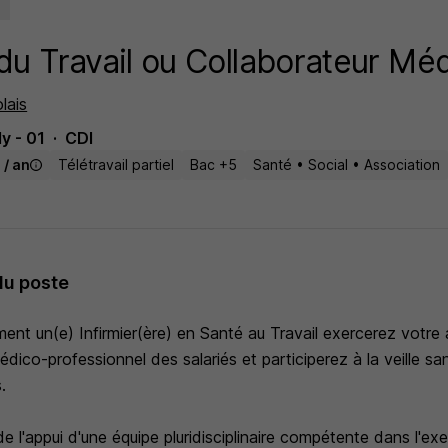
u Travail ou Collaborateur Mé
lais
y - 01
CDI
 / an
Télétravail partiel
Bac +5
Santé • Social • Association
du poste
ent un(e) Infirmier(ère) en Santé au Travail exercerez votre a
édico-professionnel des salariés et participerez à la veille san
.
e l'appui d'une équipe pluridisciplinaire compétente dans l'ex