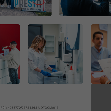
 - Réf : 4056770/28734363 MDTOCM/01S