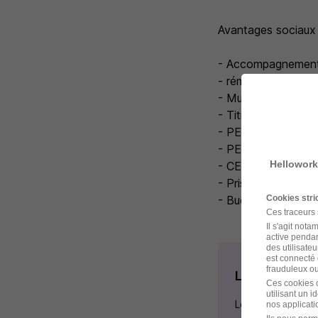
Avantages sociaux 
- Accompagnement 
- rémunération ver
- Mutuelle santé fa
- Titres restaurant
- PEE
- PERECOL
Hellowork
- CET
- Prise en charge de
Cookies str
- Budget formation
Ces traceurs
Il s'agit not
active pendan
des utilisateu
est connecté 
frauduleux ou 
Les étapes d
Ces cookies o
utilisant un 
Les étapes de rec
nos applicatio