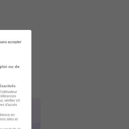
sans accepter
ploi ou de
ésactivés
.
'utilisateur
préférences
 vérifier s'il
ves d'accès
udience en
nos sites et