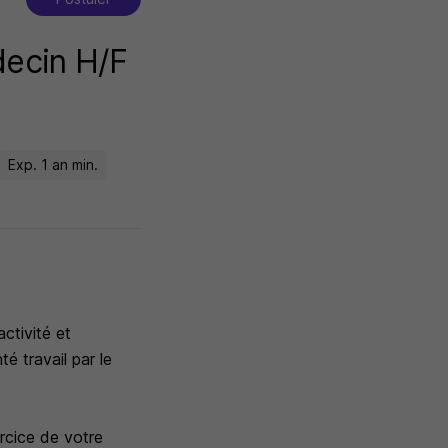
decin H/F
Exp. 1 an min.
ctivité et
té travail par le
ercice de votre