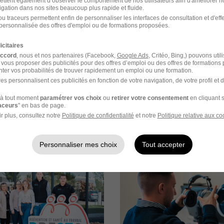
ettent également d’observer le comportement de nos utilisateurs afin d'améliorer no
igation dans nos sites beaucoup plus rapide et fluide.
, entretien téléphonique
u traceurs permettent enfin de personnaliser les interfaces de consultation et d'eff
personnalisée des offres d'emploi ou de formations proposées.
 Visio ou présentiel avec la GRH et le Manager
icitaires
accord
, nous et nos partenaires (Facebook,
Google Ads
, Critéo, Bing,) pouvons util
position de collaboration ou refus de la candidature
 vous proposer des publicités pour des offres d’emploi ou des offres de formations
ter vos probabilités de trouver rapidement un emploi ou une formation.
es personnalisent ces publicités en fonction de votre navigation, de votre profil et 
à tout moment
paramétrer vos choix
ou
retirer votre consentement
en cliquant s
raceurs
" en bas de page.
r plus, consultez notre
Politique de confidentialité
et notre
Politique relative aux co
eaujolais en images
Personnaliser mes choix
Tout accepter