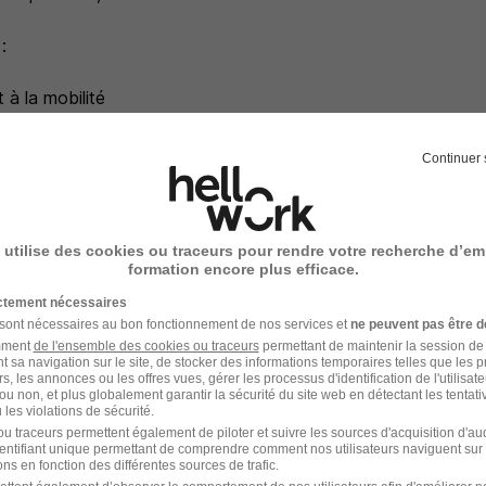
:
à la mobilité
sée sur 13 mensualités
miliale et Prévoyance
Continuer 
 utilise des cookies ou traceurs pour rendre votre recherche d’em
formation encore plus efficace.
 l'inscription au conseil de l'ordre,
ictement nécessaires
.
 sont nécessaires au bon fonctionnement de nos services et
ne peuvent pas être d
amment
de l'ensemble des cookies ou traceurs
permettant de maintenir la session de l
t sa navigation sur le site, de stocker des informations temporaires telles que les 
rs, les annonces ou les offres vues, gérer les processus d'identification de l'utilisateur,
ou non, et plus globalement garantir la sécurité du site web en détectant les tentati
les violations de sécurité.
e recrutement
u traceurs permettent également de piloter et suivre les sources d'acquisition d'a
identifiant unique permettant de comprendre comment nos utilisateurs naviguent sur 
rutement peuvent varier selon l'offre à laquelle vous postulez.
ns en fonction des différentes sources de trafic.