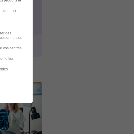
s produits et
ectuer une
iser des
 personnalisés
de vos centres
ur le lien
okies
.