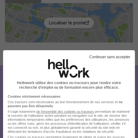
Localiser le poste
Publiée le 07/08/2026 - Réf : 4056757/28734324 MDTOCM/01M
Continuer sans accepter
Créez votre compte Hellowork et
Hellowork utilise des cookies ou traceurs pour rendre votre
envoyez votre candidature !
recherche d’emploi ou de formation encore plus efficace.
Cookies strictement nécessaires
Ces traceurs sont nécessaires au bon fonctionnement de nos services et
ne
peuvent pas être désactivés
.
Il s'agit notamment
de l'ensemble des cookies ou traceurs
permettant de maintenir
la session de l'utilisateur active pendant sa navigation sur le site, de stocker des
informations temporaires telles que les préférences des utilisateurs, les annonces
ou les offres vues, gérer les processus d'identification de l'utilisateur, vérifier s'il
est connecté ou non, et plus globalement garantir la sécurité du site web en
détectant les tentatives d'accès frauduleux ou les violations de sécurité.
Ces cookies ou traceurs permettent également de piloter et suivre les sources