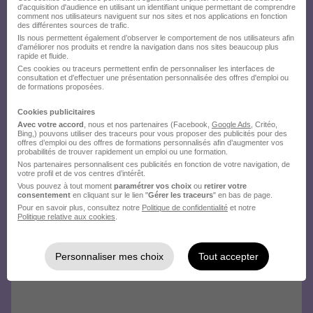
d'acquisition d'audience en utilisant un identifiant unique permettant de comprendre
comment nos utilisateurs naviguent sur nos sites et nos applications en fonction
des différentes sources de trafic.
Ils nous permettent également d’observer le comportement de nos utilisateurs afin
d'améliorer nos produits et rendre la navigation dans nos sites beaucoup plus
rapide et fluide.
Ces cookies ou traceurs permettent enfin de personnaliser les interfaces de
consultation et d'effectuer une présentation personnalisée des offres d'emploi ou
de formations proposées.
Cookies publicitaires
Avec votre accord
, nous et nos partenaires (Facebook,
Google Ads
, Critéo,
Bing,) pouvons utiliser des traceurs pour vous proposer des publicités pour des
offres d’emploi ou des offres de formations personnalisés afin d’augmenter vos
probabilités de trouver rapidement un emploi ou une formation.
Nos partenaires personnalisent ces publicités en fonction de votre navigation, de
votre profil et de vos centres d’intérêt.
Vous pouvez à tout moment
paramétrer vos choix
ou
retirer votre
consentement
en cliquant sur le lien "
Gérer les traceurs
" en bas de page.
Pour en savoir plus, consultez notre
Politique de confidentialité
et notre
Politique relative aux cookies
.
Personnaliser mes choix
Tout accepter