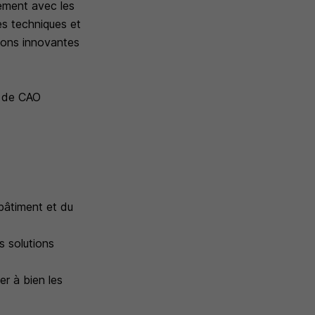
tement avec les
es techniques et
ions innovantes
ls de CAO
bâtiment et du
s solutions
er à bien les