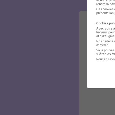
Ils nous perm
rendre la nav
Ces cookies o
présentation 
Cookies publ
Avec votre 
traceurs pour
afin d’augmen
Nos partenair
d’intérêt.
Vous pouvez 
"
Gérer les t
Pour en savoi