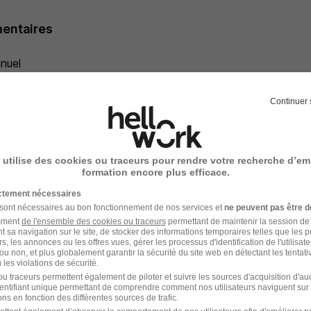
entaires
nuel
Continuer 
- Réf : 178646526W
 utilise des cookies ou traceurs pour rendre votre recherche d’em
formation encore plus efficace.
ictement nécessaires
 sont nécessaires au bon fonctionnement de nos services et
ne peuvent pas être d
amment
de l'ensemble des cookies ou traceurs
permettant de maintenir la session de l
votre compte
Hellowork 
t sa navigation sur le site, de stocker des informations temporaires telles que les 
rs, les annonces ou les offres vues, gérer les processus d'identification de l'utilisateur,
ou non, et plus globalement garantir la sécurité du site web en détectant les tentati
ez
les violations de sécurité.
u traceurs permettent également de piloter et suivre les sources d'acquisition d'a
identifiant unique permettant de comprendre comment nos utilisateurs naviguent sur 
site du partenaire !
ns en fonction des différentes sources de trafic.