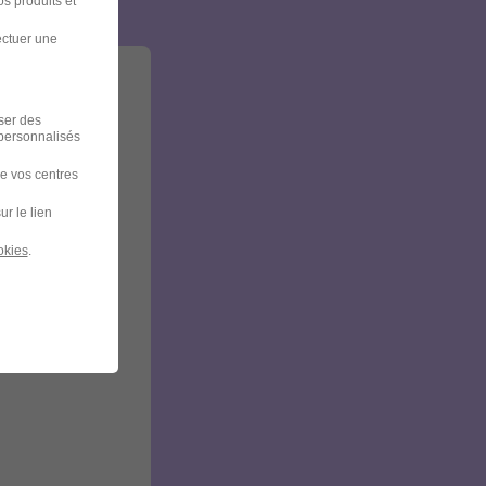
s produits et
ectuer une
iser des
 personnalisés
de vos centres
ur le lien
okies
.