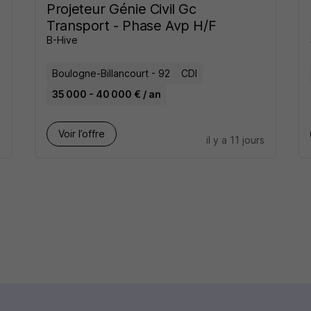
Projeteur Génie Civil Gc
Transport - Phase Avp H/F
B-Hive
Boulogne-Billancourt - 92
CDI
35 000 - 40 000 € / an
Voir l’offre
s
il y a 11 jours