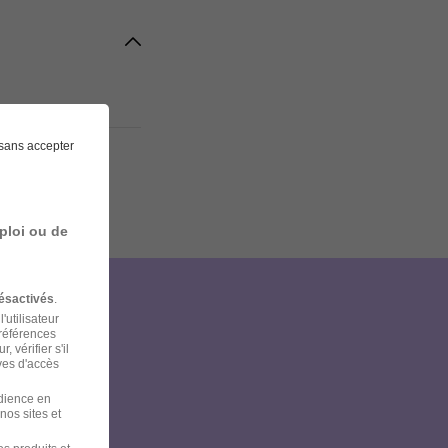
sans accepter
ploi ou de
ésactivés
.
'utilisateur
et
préférences
 vérifier s'il
ves d'accès
udience en
nos sites et