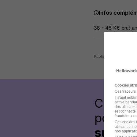
Infos complém
38 - 46 K€ brut an
Publiée le 07/08/2026 
Hellowork
Cookies str
Ces traceurs
Il s'agit not
Créez 
active pendan
des utilisateu
est connecté 
postul
frauduleux ou 
Ces cookies o
utilisant un 
sur le 
nos applicatio