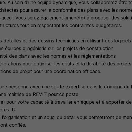
ire. Au sein d'une équipe dynamique, vous collaborerez étroi
rchitectes pour assurer la conformité des plans avec les norm
vigueur. Vous serez également amené(e) à proposer des solut
structures tout en respectant les contraintes budgétaires.
s détaillés et des dessins techniques en utilisant des logicie
es équipes d'ingénierie sur les projets de construction
rmité des plans avec les normes et les réglementations
iorations pour optimiser les coûts et la durabilité des projets
unions de projet pour une coordination efficace.
ne personne avec une solide expertise dans le domaine du 
onne maîtrise de REVIT pour ce poste.
) pour votre capacité à travailler en équipe et à apporter de
antes. U
 l'organisation et un souci du détail vous permettront de men
ront confiés.