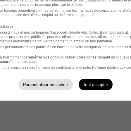
ettent également d’observer le comportement de nos utilisateurs afin d'améliorer no
igation dans nos sites beaucoup plus rapide et fluide.
u traceurs permettent enfin de personnaliser les interfaces de consultation et d'eff
personnalisée des offres d'emploi ou de formations proposées.
icitaires
accord
, nous et nos partenaires (Facebook,
Google Ads
, Critéo, Bing,) pouvons util
 vous proposer des publicités pour des offres d’emploi ou des offres de formations
ter vos probabilités de trouver rapidement un emploi ou une formation.
es personnalisent ces publicités en fonction de votre navigation, de votre profil et 
à tout moment
paramétrer vos choix
ou
retirer votre consentement
en cliquant s
raceurs
" en bas de page.
r plus, consultez notre
Politique de confidentialité
et notre
Politique relative aux co
Personnaliser mes choix
Tout accepter