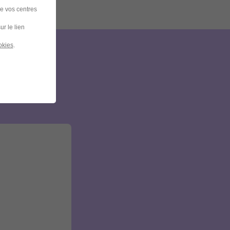
de vos centres
ur le lien
okies
.
et