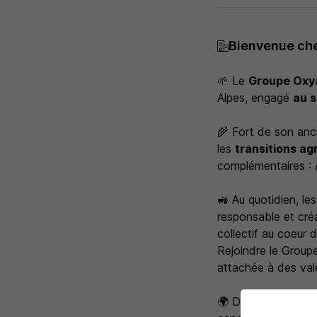
Bienvenue che
🌱 Le
Groupe Oxy
Alpes, engagé
au s
🌾 Fort de son anc
les
transitions ag
complémentaires : A
🚜 Au quotidien, l
responsable et créa
collectif au coeur d
Rejoindre le Group
attachée à des val
🌍
Dans le cadre de