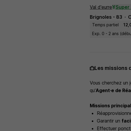
Val d'eurre
Super 
Brignoles - 83
Temps partiel
12,
Exp. 0 - 2 ans (déb
Les missions 
Vous cherchez un j
qu'
Agent·e de Réa
Missions principal
Réapprovisionne
Garantir un
fac
Effectuer ponct