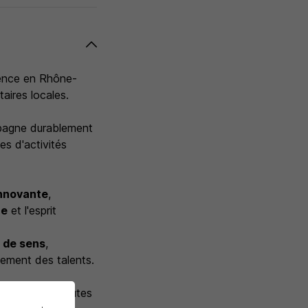
rence en Rhône-
ntaires locales.
mpagne durablement
es d'activités
innovante
,
ce
et l'esprit
 de sens
,
pement des talents.
ces égales, toutes