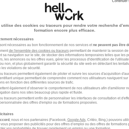
mpris celles de personnes en situation de handicap.
Continuer 
e recrutement
 utilise des cookies ou traceurs pour rendre votre recherche d’em
formation encore plus efficace.
rutement peuvent varier selon l'offre à laquelle vous postulez.
ictement nécessaires
 sont nécessaires au bon fonctionnement de nos services et
ne peuvent pas être d
léphonique avec l’équipe Recrutement
amment
de l'ensemble des cookies ou traceurs
permettant de maintenir la session de l
t sa navigation sur le site, de stocker des informations temporaires telles que les 
rs, les annonces ou les offres vues, gérer les processus d'identification de l'utilisateur,
hysique ou Visio avec un membre de la DRH et/ou un Manage
ou non, et plus globalement garantir la sécurité du site web en détectant les tentati
les violations de sécurité.
u traceurs permettent également de piloter et suivre les sources d'acquisition d'a
 validation avec le N+2 suivant les postes
identifiant unique permettant de comprendre comment nos utilisateurs naviguent sur 
ns en fonction des différentes sources de trafic.
ettent également d’observer le comportement de nos utilisateurs afin d'améliorer no
igation dans nos sites beaucoup plus rapide et fluide.
u traceurs permettent enfin de personnaliser les interfaces de consultation et d'eff
personnalisée des offres d'emploi ou de formations proposées.
icitaires
accord
, nous et nos partenaires (Facebook,
Google Ads
, Critéo, Bing,) pouvons util
 vous proposer des publicités pour des offres d’emploi ou des offres de formations
 - Réf : 4052406/28717936 ADREGD/83B
ter vos probabilités de trouver rapidement un emploi ou une formation.