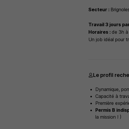
Secteur :
Brignole
Travail 3 jours p
Horaires :
de 3h à
Un job idéal pour tr
Le profil rech
Dynamique, ponc
Capacité à trava
Première expéri
Permis B indis
la mission ! )