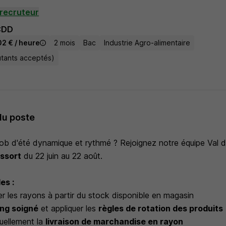
recruteur
CDD
02 € / heure
2 mois
Bac
Industrie Agro-alimentaire
utants acceptés)
du poste
ob d'été dynamique et rythmé ? Rejoignez notre équipe Val d
ssort
du 22 juin au 22 août.
es :
r les rayons à partir du stock disponible en magasin
ing soigné
et appliquer les
règles de rotation des produits
uellement la
livraison de marchandise en rayon