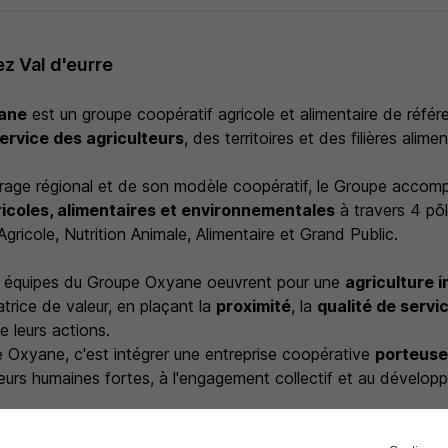
z Val d'eurre
ane
est un groupe coopératif agricole et alimentaire de réfé
ervice des agriculteurs
, des territoires et des filières alime
rage régional et de son modèle coopératif, le Groupe acco
ricoles, alimentaires et environnementales
à travers 4 pôl
gricole, Nutrition Animale, Alimentaire et Grand Public.
es équipes du Groupe Oxyane oeuvrent pour une
agriculture 
trice de valeur, en plaçant la
proximité
, la
qualité de servi
e leurs actions.
e Oxyane, c'est intégrer une entreprise coopérative
porteuse
eurs humaines fortes, à l'engagement collectif et au dévelop
 sa politique diversité, le Groupe Oxyane étudie, à compéten