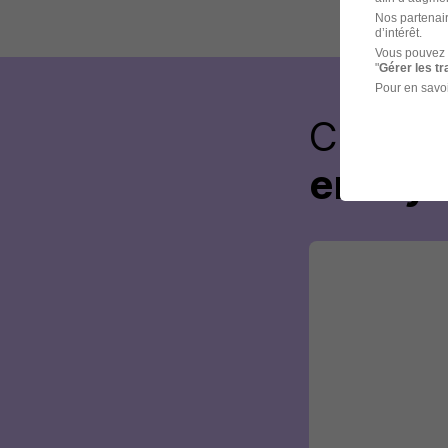
Nos partenair
d’intérêt.
Vous pouvez 
"
Gérer les t
Pour en savoi
Créez 
envoye