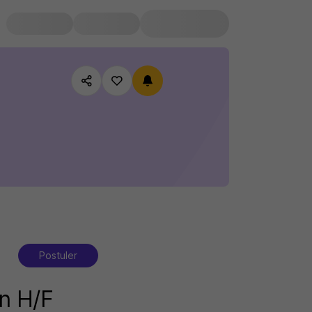
Postuler
on H/F