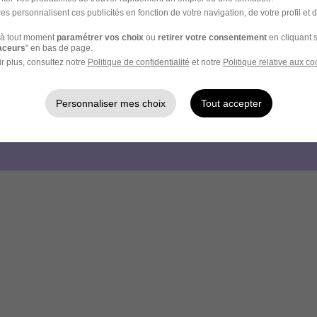
es personnalisent ces publicités en fonction de votre navigation, de votre profil et 
à tout moment
paramétrer vos choix
ou
retirer votre consentement
en cliquant s
raceurs
" en bas de page.
r plus, consultez notre
Politique de confidentialité
et notre
Politique relative aux co
votre compte Hellowork 
Personnaliser mes choix
Tout accepter
z votre candidature !