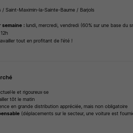
s / Saint-Maximin-la-Sainte-Baume / Barjols
ar semaine
:
lundi, mercredi, vendredi (60% sur une base du s
 12h
availler tout en profitant de l'été !
erché
tuel·le et rigoureux·se
iller tôt le matin
ence en grande distribution appréciée, mais non obligatoire
pensable
(déplacements sur le secteur, une voiture est fourn