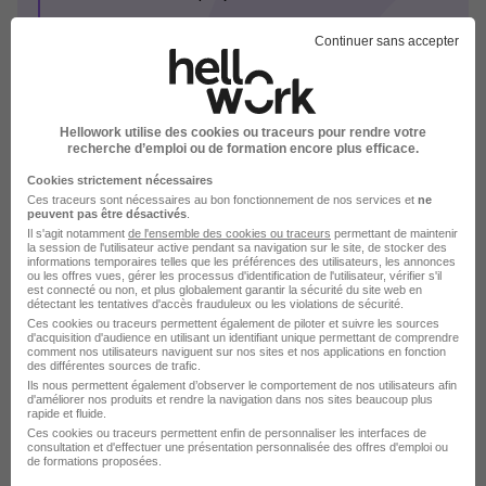
Sur certains postes, une 2ème rencontre permet
Continuer sans accepter
de conforter nos choix communs
Etudes de cas ou tests peuvent être proposés
Hellowork utilise des cookies ou traceurs pour rendre votre
sur certains postes spécifiques
recherche d’emploi ou de formation encore plus efficace.
Cookies strictement nécessaires
Une fois les modalités actées entre nous, nous
Ces traceurs sont nécessaires au bon fonctionnement de nos services et
ne
peuvent pas être désactivés
.
préparons votre arrivée et votre onboarding
Il s'agit notamment
de l'ensemble des cookies ou traceurs
permettant de maintenir
la session de l'utilisateur active pendant sa navigation sur le site, de stocker des
informations temporaires telles que les préférences des utilisateurs, les annonces
C'est le moment de démarrer : bienvenue dans
ou les offres vues, gérer les processus d'identification de l'utilisateur, vérifier s'il
est connecté ou non, et plus globalement garantir la sécurité du site web en
l'aventure RSM !
détectant les tentatives d'accès frauduleux ou les violations de sécurité.
Ces cookies ou traceurs permettent également de piloter et suivre les sources
Voir plus
d'acquisition d'audience en utilisant un identifiant unique permettant de comprendre
comment nos utilisateurs naviguent sur nos sites et nos applications en fonction
des différentes sources de trafic.
Ils nous permettent également d’observer le comportement de nos utilisateurs afin
d'améliorer nos produits et rendre la navigation dans nos sites beaucoup plus
rapide et fluide.
RSM en images
Ces cookies ou traceurs permettent enfin de personnaliser les interfaces de
consultation et d'effectuer une présentation personnalisée des offres d'emploi ou
de formations proposées.