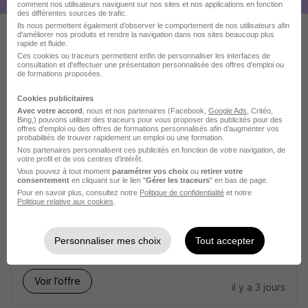
comment nos utilisateurs naviguent sur nos sites et nos applications en fonction
des différentes sources de trafic.
Ils nous permettent également d’observer le comportement de nos utilisateurs afin
d'améliorer nos produits et rendre la navigation dans nos sites beaucoup plus
rapide et fluide.
Ces offres pourraient aussi
Ces cookies ou traceurs permettent enfin de personnaliser les interfaces de
consultation et d'effectuer une présentation personnalisée des offres d'emploi ou
vous intéresser
de formations proposées.
Cookies publicitaires
Avec votre accord
, nous et nos partenaires (Facebook,
Google Ads
, Critéo,
Bing,) pouvons utiliser des traceurs pour vous proposer des publicités pour des
offres d’emploi ou des offres de formations personnalisés afin d’augmenter vos
probabilités de trouver rapidement un emploi ou une formation.
Nos partenaires personnalisent ces publicités en fonction de votre navigation, de
votre profil et de vos centres d’intérêt.
Vous pouvez à tout moment
paramétrer vos choix
ou
retirer votre
Conducteur - Conductrice de Ligne en
consentement
en cliquant sur le lien "
Gérer les traceurs
" en bas de page.
Papeterie H/F
Pour en savoir plus, consultez notre
Politique de confidentialité
et notre
Politique relative aux cookies
.
Wepa Professional France
Personnaliser mes choix
Tout accepter
Annonay - 07
CDI
28 531 - 29 500 € / an
Voir l’offre
il y a 3 jours