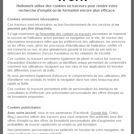
Hellowork utilise des cookies ou traceurs pour rendre votre
recherche d’emploi ou de formation encore plus efficace.
Cookies strictement nécessaires
Ces traceurs sont nécessaires au bon fonctionnement de nos services et
ne
Technicien d'Exploitation Electricité -
peuvent pas être désactivés
.
Il s'agit notamment
de l'ensemble des cookies ou traceurs
permettant de maintenir
Site Fixe Toulouse 31 H/F
la session de l'utilisateur active pendant sa navigation sur le site, de stocker des
informations temporaires telles que les préférences des utilisateurs, les annonces
Dalkia
ou les offres vues, gérer les processus d'identification de l'utilisateur, vérifier s'il
est connecté ou non, et plus globalement garantir la sécurité du site web en
détectant les tentatives d'accès frauduleux ou les violations de sécurité.
Toulouse - 31
CDI
Ces cookies ou traceurs permettent également de piloter et suivre les sources
d'acquisition d'audience en utilisant un identifiant unique permettant de comprendre
comment nos utilisateurs naviguent sur nos sites et nos applications en fonction
des différentes sources de trafic.
Voir l’offre
Ils nous permettent également d’observer le comportement de nos utilisateurs afin
il y a 8 jours
d'améliorer nos produits et rendre la navigation dans nos sites beaucoup plus
rapide et fluide.
Ces cookies ou traceurs permettent enfin de personnaliser les interfaces de
consultation et d'effectuer une présentation personnalisée des offres d'emploi ou
de formations proposées.
Cookies publicitaires
Avec votre accord
, nous et nos partenaires (Facebook,
Google Ads
, Critéo,
Câbleur - Cableuse H/F
Bing,) pouvons utiliser des traceurs pour vous proposer des publicités pour des
offres d’emploi ou des offres de formations personnalisés afin d’augmenter vos
HENSOLDT EN FRANCE
probabilités de trouver rapidement un emploi ou une formation.
Nos partenaires personnalisent ces publicités en fonction de votre navigation, de
votre profil et de vos centres d’intérêt.