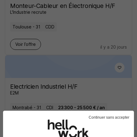
Monteur-Cableur en Électronique H/F
L'Industrie recrute
Toulouse - 31
CDD
Voir l’offre
il y a 20 jours
Electricien Industriel H/F
E2M
Montrabé - 31
CDI
23 300 - 25 500 € / an
Continuer sans accepter
Voir l’offre
plus de 1 mois