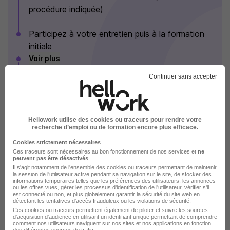
procédure indiquée)
Participez à votre entretien puis à la formation
initiale
Voir plus
Continuer sans accepter
Les Sherpas en images
Hellowork utilise des cookies ou traceurs pour rendre votre
recherche d’emploi ou de formation encore plus efficace.
Cookies strictement nécessaires
Ces traceurs sont nécessaires au bon fonctionnement de nos services et
ne
peuvent pas être désactivés
.
Il s'agit notamment
de l'ensemble des cookies ou traceurs
permettant de maintenir
la session de l'utilisateur active pendant sa navigation sur le site, de stocker des
informations temporaires telles que les préférences des utilisateurs, les annonces
ou les offres vues, gérer les processus d'identification de l'utilisateur, vérifier s'il
est connecté ou non, et plus globalement garantir la sécurité du site web en
détectant les tentatives d'accès frauduleux ou les violations de sécurité.
Ces cookies ou traceurs permettent également de piloter et suivre les sources
d'acquisition d'audience en utilisant un identifiant unique permettant de comprendre
comment nos utilisateurs naviguent sur nos sites et nos applications en fonction
des différentes sources de trafic.