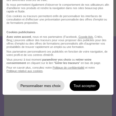
Ils nous permettent également d’observer le comportement de nos utilisateurs afin
d'améliorer nos produits et rendre la navigation dans nos sites beaucoup plus
rapide et fluide.
Ces cookies ou traceurs permettent enfin de personnaliser les interfaces de
consultation et d'effectuer une présentation personnalisée des offres d'emploi ou
de formations proposées.
Publiée le 31/07/2026 - Réf : 4027899/28636867 PDM/31T
Cookies publicitaires
7 de plus
Avec votre accord
, nous et nos partenaires (Facebook,
Google Ads
, Critéo,
Bing,) pouvons utiliser des traceurs pour vous proposer des publicités pour des
offres d’emploi ou des offres de formations personnalisés afin d’augmenter vos
Créez votre compte Hellowork et
probabilités de trouver rapidement un emploi ou une formation.
Nos partenaires personnalisent ces publicités en fonction de votre navigation, de
envoyez votre candidature !
votre profil et de vos centres d’intérêt.
Vous pouvez à tout moment
paramétrer vos choix
ou
retirer votre
consentement
en cliquant sur le lien "
Gérer les traceurs
" en bas de page.
Pour en savoir plus, consultez notre
Politique de confidentialité
et notre
Politique relative aux cookies
.
Personnaliser mes choix
Tout accepter