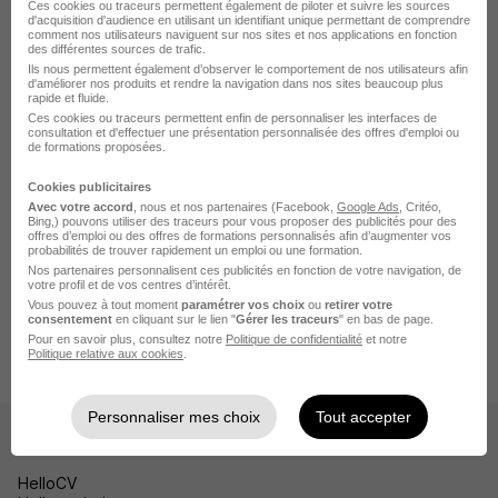
Emploi Fréjus
Ces cookies ou traceurs permettent également de piloter et suivre les sources
d'acquisition d'audience en utilisant un identifiant unique permettant de comprendre
comment nos utilisateurs naviguent sur nos sites et nos applications en fonction
Emploi Brignoles
des différentes sources de trafic.
Ils nous permettent également d’observer le comportement de nos utilisateurs afin
Emploi Hyères
d'améliorer nos produits et rendre la navigation dans nos sites beaucoup plus
rapide et fluide.
Emploi Saint-Maximin-la-Sainte-Baume
Ces cookies ou traceurs permettent enfin de personnaliser les interfaces de
consultation et d'effectuer une présentation personnalisée des offres d'emploi ou
de formations proposées.
Voir plus
Cookies publicitaires
Avec votre accord
, nous et nos partenaires (Facebook,
Google Ads
, Critéo,
Bing,) pouvons utiliser des traceurs pour vous proposer des publicités pour des
offres d’emploi ou des offres de formations personnalisés afin d’augmenter vos
Accueil
Emploi
Emploi La Valette-du-Var
probabilités de trouver rapidement un emploi ou une formation.
Nos partenaires personnalisent ces publicités en fonction de votre navigation, de
Emploi Sécurité La Valette-du-Var
votre profil et de vos centres d’intérêt.
Vous pouvez à tout moment
paramétrer vos choix
ou
retirer votre
Emploi Gardien d'immeuble La Valette-du-Var
consentement
en cliquant sur le lien "
Gérer les traceurs
" en bas de page.
Pour en savoir plus, consultez notre
Politique de confidentialité
et notre
Gardien - Non Logé - la Valette du Var 83 H/F
Politique relative aux cookies
.
Personnaliser mes choix
Tout accepter
Les sites
HelloCV