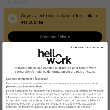
il y a 7 jours
Soyez alerté dès qu'une offre similaire
est publiée !
Créer mon alerte
Continuer sans accepter
Recherches similaires
Hellowork utilise des cookies ou traceurs pour rendre votre
recherche d’emploi ou de formation encore plus efficace.
Emploi Gardien d'immeuble
Cookies strictement nécessaires
Emploi Sécurité
Ces traceurs sont nécessaires au bon fonctionnement de nos services et
ne
peuvent pas être désactivés
.
Il s'agit notamment
de l'ensemble des cookies ou traceurs
permettant de maintenir
Emploi Toulon
la session de l'utilisateur active pendant sa navigation sur le site, de stocker des
informations temporaires telles que les préférences des utilisateurs, les annonces
ou les offres vues, gérer les processus d'identification de l'utilisateur, vérifier s'il
Emploi Draguignan
est connecté ou non, et plus globalement garantir la sécurité du site web en
détectant les tentatives d'accès frauduleux ou les violations de sécurité.