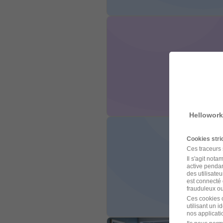
Hellowork
Cookies str
Ces traceurs
Il s'agit not
active pendan
des utilisateu
est connecté 
frauduleux ou 
Ces cookies o
utilisant un 
nos applicatio