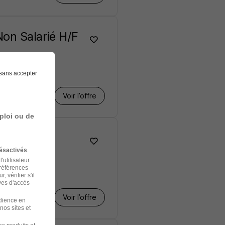
on Salarié H/F
sans accepter
Voir l’offre
ploi ou de
l H/F
ésactivés
.
'utilisateur
préférences
 vérifier s'il
ves d'accès
Voir l’offre
udience en
nos sites et