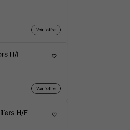
Voir l’offre
ors H/F
Voir l’offre
liers H/F