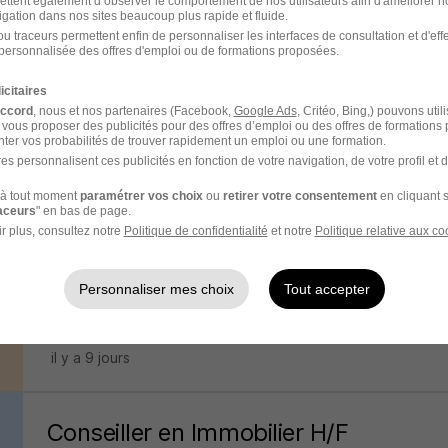
ettent également d’observer le comportement de nos utilisateurs afin d'améliorer no
igation dans nos sites beaucoup plus rapide et fluide.
Conseiller Immobilier H/F
u traceurs permettent enfin de personnaliser les interfaces de consultation et d'eff
personnalisée des offres d'emploi ou de formations proposées.
Century 21
icitaires
Marseille 12e - 13
CDI
accord
, nous et nos partenaires (Facebook,
Google Ads
, Critéo, Bing,) pouvons util
 vous proposer des publicités pour des offres d’emploi ou des offres de formations
ter vos probabilités de trouver rapidement un emploi ou une formation.
il y a 4 heures
es personnalisent ces publicités en fonction de votre navigation, de votre profil et 
à tout moment
paramétrer vos choix
ou
retirer votre consentement
en cliquant s
raceurs
" en bas de page.
Conseiller en Immobilier de Placemen
r plus, consultez notre
Politique de confidentialité
et notre
Politique relative aux co
Izimmo by ARKEA
Personnaliser mes choix
Tout accepter
Marseille - 13
CDI
30 000 - 80 000 € / an
il y a 9 jours
Conseiller en Immobilier H/F