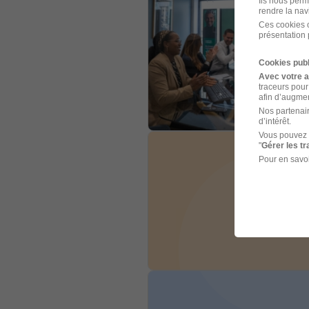
Ils nous perm
rendre la nav
Ces cookies o
présentation 
Cookies publ
Avec votre 
traceurs pour
afin d’augmen
Nos partenair
d’intérêt.
Vous pouvez 
"
Gérer les t
Pour en savoi