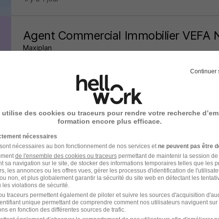
Agent Commercial Immobilier VEFA N
Maxiplan
Marseille 1er - 13
CDI
20 000 - 40 000 € / an
Continuer 
il y a 18 heures
 utilise des cookies ou traceurs pour rendre votre recherche d’em
formation encore plus efficace.
Conseiller en Immobilier Professionne
ictement nécessaires
Orpi
 sont nécessaires au bon fonctionnement de nos services et
ne peuvent pas être d
amment
de l'ensemble des cookies ou traceurs
permettant de maintenir la session de l
t sa navigation sur le site, de stocker des informations temporaires telles que les 
Aix-en-Provence - 13
CDI
rs, les annonces ou les offres vues, gérer les processus d'identification de l'utilisateur,
ou non, et plus globalement garantir la sécurité du site web en détectant les tentati
les violations de sécurité.
u traceurs permettent également de piloter et suivre les sources d'acquisition d'a
il y a 12 jours
identifiant unique permettant de comprendre comment nos utilisateurs naviguent sur 
ns en fonction des différentes sources de trafic.