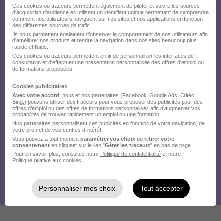
Ces cookies ou traceurs permettent également de piloter et suivre les sources
d'acquisition d'audience en utilisant un identifiant unique permettant de comprendre
comment nos utilisateurs naviguent sur nos sites et nos applications en fonction
des différentes sources de trafic.
Ils nous permettent également d’observer le comportement de nos utilisateurs afin
d'améliorer nos produits et rendre la navigation dans nos sites beaucoup plus
rapide et fluide.
Ces cookies ou traceurs permettent enfin de personnaliser les interfaces de
consultation et d'effectuer une présentation personnalisée des offres d'emploi ou
de formations proposées.
Cookies publicitaires
Avec votre accord
, nous et nos partenaires (Facebook,
Google Ads
, Critéo,
Bing,) pouvons utiliser des traceurs pour vous proposer des publicités pour des
offres d’emploi ou des offres de formations personnalisés afin d’augmenter vos
probabilités de trouver rapidement un emploi ou une formation.
Nos partenaires personnalisent ces publicités en fonction de votre navigation, de
votre profil et de vos centres d’intérêt.
Vous pouvez à tout moment
paramétrer vos choix
ou
retirer votre
consentement
en cliquant sur le lien "
Gérer les traceurs
" en bas de page.
Pour en savoir plus, consultez notre
Politique de confidentialité
et notre
Politique relative aux cookies
.
Personnaliser mes choix
Tout accepter