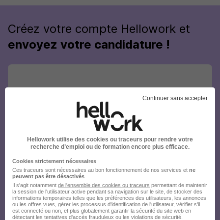
Créez votre compte Hellowork et
envoyez votre candidature !
Continuer sans accepter
Hellowork utilise des cookies ou traceurs pour rendre votre
recherche d’emploi ou de formation encore plus efficace.
Cookies strictement nécessaires
Ces traceurs sont nécessaires au bon fonctionnement de nos services et
ne
peuvent pas être désactivés
.
Il s'agit notamment
de l'ensemble des cookies ou traceurs
permettant de maintenir
la session de l'utilisateur active pendant sa navigation sur le site, de stocker des
informations temporaires telles que les préférences des utilisateurs, les annonces
ou les offres vues, gérer les processus d'identification de l'utilisateur, vérifier s'il
est connecté ou non, et plus globalement garantir la sécurité du site web en
détectant les tentatives d'accès frauduleux ou les violations de sécurité.