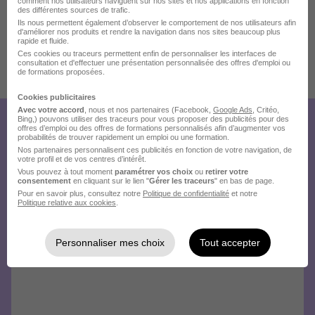
comment nos utilisateurs naviguent sur nos sites et nos applications en fonction
des différentes sources de trafic.
Ils nous permettent également d’observer le comportement de nos utilisateurs afin
d'améliorer nos produits et rendre la navigation dans nos sites beaucoup plus
rapide et fluide.
Ces cookies ou traceurs permettent enfin de personnaliser les interfaces de
consultation et d'effectuer une présentation personnalisée des offres d'emploi ou
de formations proposées.
Publiée le 31/07/2026 - Réf : 4020838/28608765 PDM/31T
7 de plus
Cookies publicitaires
Avec votre accord
, nous et nos partenaires (Facebook,
Google Ads
, Critéo,
Bing,) pouvons utiliser des traceurs pour vous proposer des publicités pour des
Créez votre compte Hellowork et
offres d’emploi ou des offres de formations personnalisés afin d’augmenter vos
probabilités de trouver rapidement un emploi ou une formation.
envoyez votre candidature !
Nos partenaires personnalisent ces publicités en fonction de votre navigation, de
votre profil et de vos centres d’intérêt.
Vous pouvez à tout moment
paramétrer vos choix
ou
retirer votre
consentement
en cliquant sur le lien "
Gérer les traceurs
" en bas de page.
Pour en savoir plus, consultez notre
Politique de confidentialité
et notre
Politique relative aux cookies
.
Personnaliser mes choix
Tout accepter