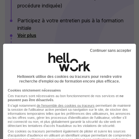
procédure indiquée)
Participez à votre entretien puis à la formation
initiale
Voir plus
Continuer sans accepter
Les Sherpas en images
Hellowork utilise des cookies ou traceurs pour rendre votre
recherche d’emploi ou de formation encore plus efficace.
Cookies strictement nécessaires
Ces traceurs sont nécessaires au bon fonctionnement de nos services et
ne
peuvent pas être désactivés
.
Il s'agit notamment
de l'ensemble des cookies ou traceurs
permettant de maintenir
la session de l'utilisateur active pendant sa navigation sur le site, de stocker des
informations temporaires telles que les préférences des utilisateurs, les annonces
ou les offres vues, gérer les processus d'identification de l'utilisateur, vérifier s'il
est connecté ou non, et plus globalement garantir la sécurité du site web en
détectant les tentatives d'accès frauduleux ou les violations de sécurité.
Ces cookies ou traceurs permettent également de piloter et suivre les sources
d'acquisition d'audience en utilisant un identifiant unique permettant de comprendre