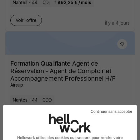
Nantes - 44
CDI
1 892,25 € / mois
Voir l’offre
il y a 4 jours
Formation Qualifiante Agent de
Réservation - Agent de Comptoir et
Accompagnement Professionnel H/F
Airsup
Nantes - 44
CDD
Continuer sans accepter
Voir l’offre
il y a 25 jours
Hellowork utilise des cookies ou traceurs pour rendre votre