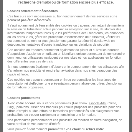
recherche d’emploi ou de formation encore plus efficace.
Cookies strictement nécessaires
Ces traceurs sont nécessaires au bon fonctionnement de nos services et
ne
Assistant Commercial Tourisme H/F
peuvent pas être désactivés
.
Groupe Karavel
Il s'agit notamment
de l'ensemble des cookies ou traceurs
permettant de maintenir
la session de l'utilisateur active pendant sa navigation sur le site, de stocker des
informations temporaires telles que les préférences des utilisateurs, les annonces
ou les offres vues, gérer les processus d'identification de l'utilisateur, vérifier s'il
Nantes - 44
CDI
est connecté ou non, et plus globalement garantir la sécurité du site web en
détectant les tentatives d'accès frauduleux ou les violations de sécurité.
Ces cookies ou traceurs permettent également de piloter et suivre les sources
d'acquisition d'audience en utilisant un identifiant unique permettant de comprendre
Voir l’offre
comment nos utilisateurs naviguent sur nos sites et nos applications en fonction
il y a 17 jours
des différentes sources de trafic.
Ils nous permettent également d’observer le comportement de nos utilisateurs afin
d'améliorer nos produits et rendre la navigation dans nos sites beaucoup plus
rapide et fluide.
Ces cookies ou traceurs permettent enfin de personnaliser les interfaces de
consultation et d'effectuer une présentation personnalisée des offres d'emploi ou
de formations proposées.
Agent de Parc - Chauffeur PL - Pornic
Cookies publicitaires
H/F
Avec votre accord
, nous et nos partenaires (Facebook,
Google Ads
, Critéo,
Bing,) pouvons utiliser des traceurs pour vous proposer des publicités pour des
Loxam
offres d’emploi ou des offres de formations personnalisés afin d’augmenter vos
probabilités de trouver rapidement un emploi ou une formation.
Nos partenaires personnalisent ces publicités en fonction de votre navigation, de
votre profil et de vos centres d’intérêt.
Pornic - 44
CDI
Vous pouvez à tout moment
paramétrer vos choix
ou
retirer votre