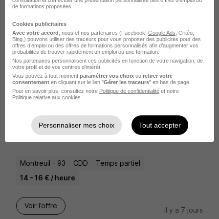
Conservatoire H/F
de formations proposées.
Ville de Trappes
Cookies publicitaires
Avec votre accord
, nous et nos partenaires (Facebook,
Google Ads
, Critéo,
Trappes - 78
CDD
Temps partiel
Bing,) pouvons utiliser des traceurs pour vous proposer des publicités pour des
offres d’emploi ou des offres de formations personnalisés afin d’augmenter vos
probabilités de trouver rapidement un emploi ou une formation.
Nos partenaires personnalisent ces publicités en fonction de votre navigation, de
Voir l’offre
il y a 2 jours
votre profil et de vos centres d’intérêt.
Vous pouvez à tout moment
paramétrer vos choix
ou
retirer votre
consentement
en cliquant sur le lien "
Gérer les traceurs
" en bas de page.
Pour en savoir plus, consultez notre
Politique de confidentialité
et notre
Politique relative aux cookies
.
Personnaliser mes choix
Tout accepter
Professeur Particulier H/F
Educazen
Montreuil - 93
CDD
Temps partiel
14 - 16 € / heure
Voir l’offre
il y a 7 jours