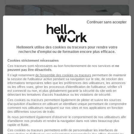
Continuer sans accepter
Enseignant en Activité Physique
Adaptée Eapa H/F
Hellowork utilise des cookies ou traceurs pour rendre votre
Etablissement de santé La Martinière - Association
recherche d’emploi ou de formation encore plus efficace.
Jean Lachenaud
Cookies strictement nécessaires
Ces traceurs sont nécessaires au bon fonctionnement de nos services et
ne
Saclay - 91
CDD
3 089,75 - 4 042,98 € / mois
peuvent pas être désactivés
.
Il s'agit notamment
de l'ensemble des cookies ou traceurs
permettant de maintenir
la session de l'utilisateur active pendant sa navigation sur le site, de stocker des
informations temporaires telles que les préférences des utilisateurs, les annonces
Voir l’offre
ou les offres vues, gérer les processus d'identification de l'utilisateur, vérifier s'il
il y a 8 jours
est connecté ou non, et plus globalement garantir la sécurité du site web en
détectant les tentatives d'accès frauduleux ou les violations de sécurité.
Ces cookies ou traceurs permettent également de piloter et suivre les sources
d'acquisition d'audience en utilisant un identifiant unique permettant de comprendre
comment nos utilisateurs naviguent sur nos sites et nos applications en fonction
des différentes sources de trafic.
Ils nous permettent également d’observer le comportement de nos utilisateurs afin
d'améliorer nos produits et rendre la navigation dans nos sites beaucoup plus
rapide et fluide.
Enseignant en Théâtre au
Ces cookies ou traceurs permettent enfin de personnaliser les interfaces de
consultation et d'effectuer une présentation personnalisée des offres d'emploi ou