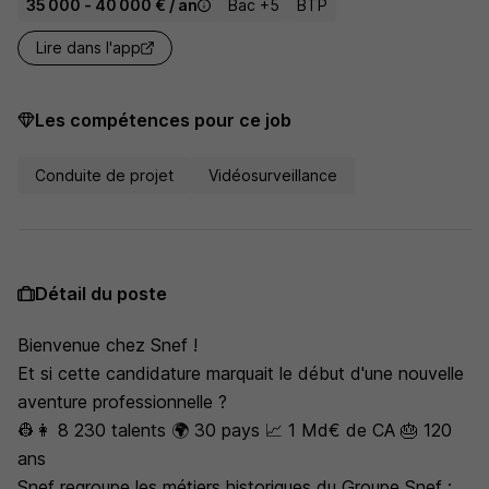
35 000 - 40 000 € / an
Bac +5
BTP
Lire dans l'app
Les compétences pour ce job
Conduite de projet
Vidéosurveillance
Détail du poste
Bienvenue chez Snef !
Et si cette candidature marquait le début d'une nouvelle
aventure professionnelle ?
👷👩 8 230 talents 🌍 30 pays 📈 1 Md€ de CA 🎂 120
ans
Snef regroupe les métiers historiques du Groupe Snef :