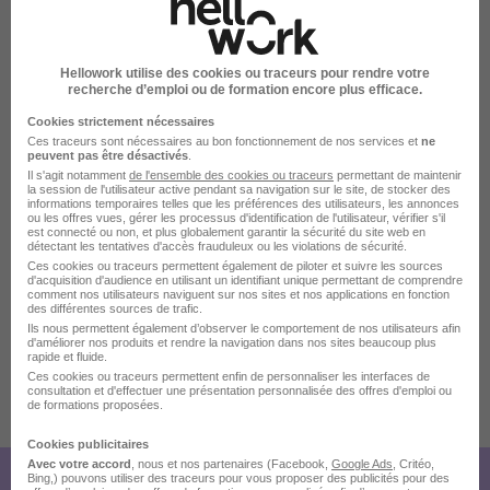
Hellowork utilise des cookies ou traceurs pour rendre votre
recherche d’emploi ou de formation encore plus efficace.
Cookies strictement nécessaires
Ces traceurs sont nécessaires au bon fonctionnement de nos services et
ne
peuvent pas être désactivés
.
La carte
Il s'agit notamment
de l'ensemble des cookies ou traceurs
permettant de maintenir
la session de l'utilisateur active pendant sa navigation sur le site, de stocker des
13127 Vitrolles
informations temporaires telles que les préférences des utilisateurs, les annonces
ou les offres vues, gérer les processus d'identification de l'utilisateur, vérifier s'il
11 de plus
est connecté ou non, et plus globalement garantir la sécurité du site web en
détectant les tentatives d'accès frauduleux ou les violations de sécurité.
Ces cookies ou traceurs permettent également de piloter et suivre les sources
d'acquisition d'audience en utilisant un identifiant unique permettant de comprendre
Localiser le poste
comment nos utilisateurs naviguent sur nos sites et nos applications en fonction
des différentes sources de trafic.
Ils nous permettent également d’observer le comportement de nos utilisateurs afin
d'améliorer nos produits et rendre la navigation dans nos sites beaucoup plus
rapide et fluide.
Ces cookies ou traceurs permettent enfin de personnaliser les interfaces de
consultation et d'effectuer une présentation personnalisée des offres d'emploi ou
de formations proposées.
Publiée le 29/07/2026 - Réf : 7351278
Cookies publicitaires
Avec votre accord
, nous et nos partenaires (Facebook,
Google Ads
, Critéo,
Bing,) pouvons utiliser des traceurs pour vous proposer des publicités pour des