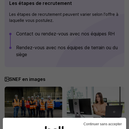
Les étapes de recrutement
Les étapes de recrutement peuvent varier selon l'offre à
laquelle vous postulez.
Contact ou rendez-vous avec nos équipes RH
Rendez-vous avec nos équipes de terrain ou du
siège
SNEF en images
Continuer sans accepter