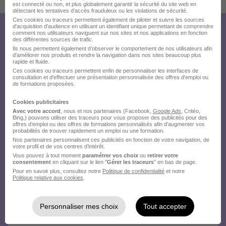
est connecté ou non, et plus globalement garantir la sécurité du site web en
détectant les tentatives d'accès frauduleux ou les violations de sécurité.
Ces cookies ou traceurs permettent également de piloter et suivre les sources
d'acquisition d'audience en utilisant un identifiant unique permettant de comprendre
Créez votre compte Hellowork et
comment nos utilisateurs naviguent sur nos sites et nos applications en fonction
des différentes sources de trafic.
Ils nous permettent également d’observer le comportement de nos utilisateurs afin
envoyez votre candidature !
d'améliorer nos produits et rendre la navigation dans nos sites beaucoup plus
rapide et fluide.
Ces cookies ou traceurs permettent enfin de personnaliser les interfaces de
consultation et d'effectuer une présentation personnalisée des offres d'emploi ou
de formations proposées.
Cookies publicitaires
Avec votre accord
, nous et nos partenaires (Facebook,
Google Ads
, Critéo,
Bing,) pouvons utiliser des traceurs pour vous proposer des publicités pour des
offres d’emploi ou des offres de formations personnalisés afin d’augmenter vos
probabilités de trouver rapidement un emploi ou une formation.
Nos partenaires personnalisent ces publicités en fonction de votre navigation, de
votre profil et de vos centres d’intérêt.
Vous pouvez à tout moment
paramétrer vos choix
ou
retirer votre
consentement
en cliquant sur le lien "
Gérer les traceurs
" en bas de page.
Pour en savoir plus, consultez notre
Politique de confidentialité
et notre
Politique relative aux cookies
.
Personnaliser mes choix
Tout accepter