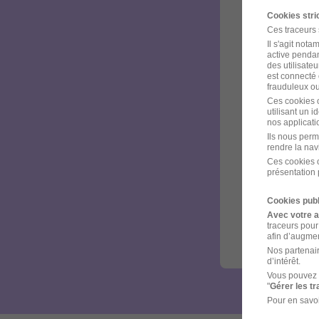
Cookies str
Ces traceurs
Il s'agit not
active pendan
des utilisateu
est connecté 
frauduleux ou 
Ces cookies o
utilisant un 
nos applicatio
Ils nous perm
rendre la nav
Ces cookies o
présentation 
Cookies publ
Avec votre 
traceurs pour
afin d’augmen
Nos partenair
d’intérêt.
Vous pouvez 
"
Gérer les t
Pour en savoi