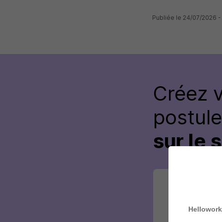
Publiée le 24/07/2026 
Créez 
postul
sur le 
Hellowork