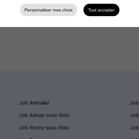
Personnaliser mes choix
Tout accepter
Job Animalier
Job
Job Aulnay-sous-Bois
Job
Job Rosny-sous-Bois
Job 