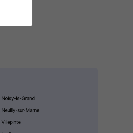
 Noisy-le-Grand
 Neuilly-sur-Marne
Villepinte