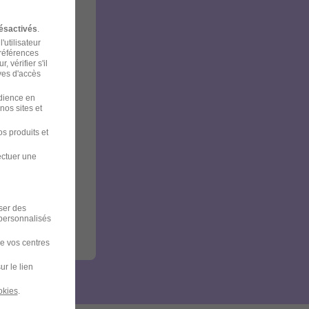
ésactivés
.
'utilisateur
préférences
 vérifier s'il
ves d'accès
udience en
nos sites et
s produits et
ectuer une
iser des
 personnalisés
de vos centres
ur le lien
okies
.