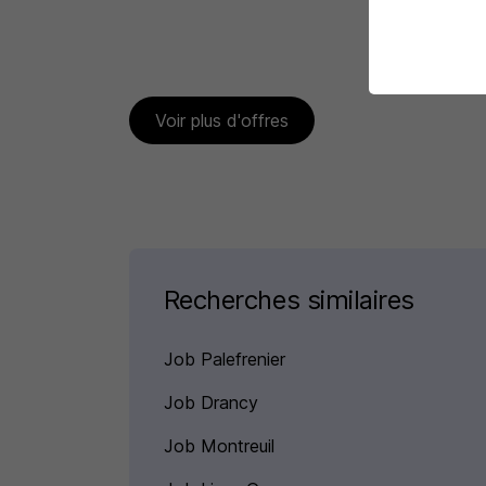
Voir plus d'offres
Recherches similaires
Job Palefrenier
Job Drancy
Job Montreuil