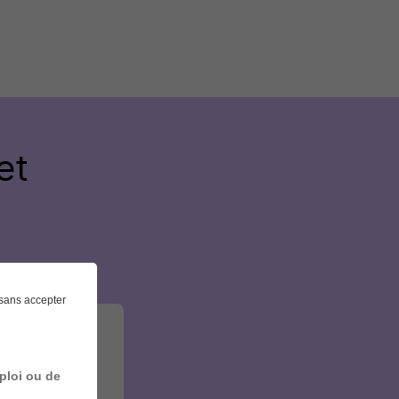
et
sans accepter
ploi ou de