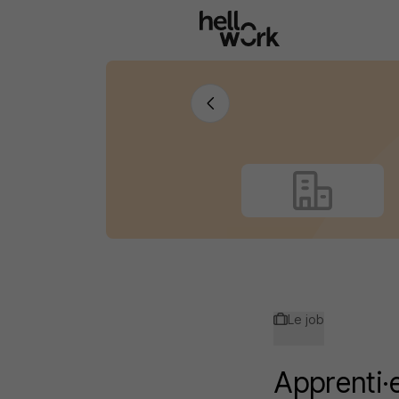
Aller au contenu principal
Le job
Apprenti·