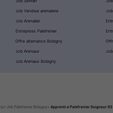
Job Sevran
Job
Job Vendeur animalerie
Job
Job Animalier
Entr
Entreprises Palefrenier
Ent
Offre alternance Bobigny
Offr
Job Animaux
Job
Job Animaux Bobigny
ny
Job Palefrenier Bobigny
Apprenti·e Palefrenier Soigneur 93