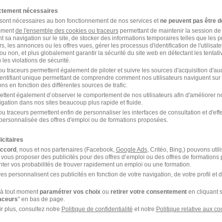
ictement nécessaires
 sont nécessaires au bon fonctionnement de nos services et
ne peuvent pas être d
amment
de l'ensemble des cookies ou traceurs
permettant de maintenir la session de l
t sa navigation sur le site, de stocker des informations temporaires telles que les 
rs, les annonces ou les offres vues, gérer les processus d'identification de l'utilisateur,
ou non, et plus globalement garantir la sécurité du site web en détectant les tentati
les violations de sécurité.
u traceurs permettent également de piloter et suivre les sources d'acquisition d'a
identifiant unique permettant de comprendre comment nos utilisateurs naviguent sur 
ns en fonction des différentes sources de trafic.
ettent également d’observer le comportement de nos utilisateurs afin d'améliorer no
igation dans nos sites beaucoup plus rapide et fluide.
u traceurs permettent enfin de personnaliser les interfaces de consultation et d'eff
personnalisée des offres d'emploi ou de formations proposées.
icitaires
accord
, nous et nos partenaires (Facebook,
Google Ads
, Critéo, Bing,) pouvons util
 vous proposer des publicités pour des offres d’emploi ou des offres de formations
ter vos probabilités de trouver rapidement un emploi ou une formation.
es personnalisent ces publicités en fonction de votre navigation, de votre profil et 
à tout moment
paramétrer vos choix
ou
retirer votre consentement
en cliquant s
raceurs
" en bas de page.
r plus, consultez notre
Politique de confidentialité
et notre
Politique relative aux co