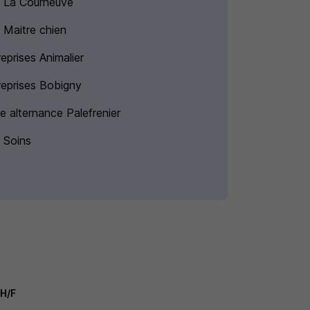
 La Courneuve
 Maitre chien
eprises Animalier
reprises Bobigny
e alternance Palefrenier
 Soins
 H/F