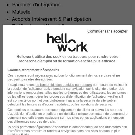
Parcours d’intégration
Mutuelle
Accords Intéressent & Participation
Tarification préférentielle
Continuer sans accepter
Plan de carrière
Adaptabilité des postes pour les salariés en situation
de handicap
Hellowork utilise des cookies ou traceurs pour rendre votre
recherche d’emploi ou de formation encore plus efficace.
Les étapes de recrutement
Cookies strictement nécessaires
Ces traceurs sont nécessaires au bon fonctionnement de nos services et
ne
peuvent pas être désactivés
.
Les étapes de recrutement peuvent varier selon l'offre à
Il s'agit notamment
de l'ensemble des cookies ou traceurs
permettant de maintenir
laquelle vous postulez.
la session de l'utilisateur active pendant sa navigation sur le site, de stocker des
informations temporaires telles que les préférences des utilisateurs, les annonces
ou les offres vues, gérer les processus d'identification de l'utilisateur, vérifier s'il
est connecté ou non, et plus globalement garantir la sécurité du site web en
Email de confirmation de réception de
détectant les tentatives d'accès frauduleux ou les violations de sécurité.
candidature sous 24h
Ces cookies ou traceurs permettent également de piloter et suivre les sources
d'acquisition d'audience en utilisant un identifiant unique permettant de comprendre
comment nos utilisateurs naviguent sur nos sites et nos applications en fonction
des différentes sources de trafic.
Si CV sélectionné, le service recrutement vous
Ils nous permettent également d’observer le comportement de nos utilisateurs afin
contacte pour convenir d'un call
d'améliorer nos produits et rendre la navigation dans nos sites beaucoup plus
rapide et fluide.