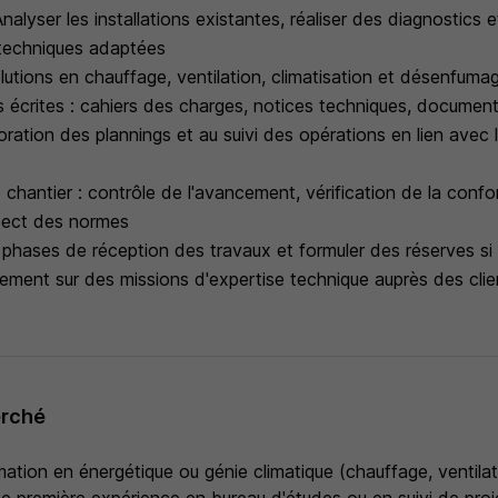
Analyser les installations existantes, réaliser des diagnostics
techniques adaptées
utions en chauffage, ventilation, climatisation et désenfuma
s écrites : cahiers des charges, notices techniques, documen
aboration des plannings et au suivi des opérations en lien avec 
de chantier : contrôle de l'avancement, vérification de la conf
spect des normes
phases de réception des travaux et formuler des réserves si
lement sur des missions d'expertise technique auprès des clie
erché
tion en énergétique ou génie climatique (chauffage, ventilati