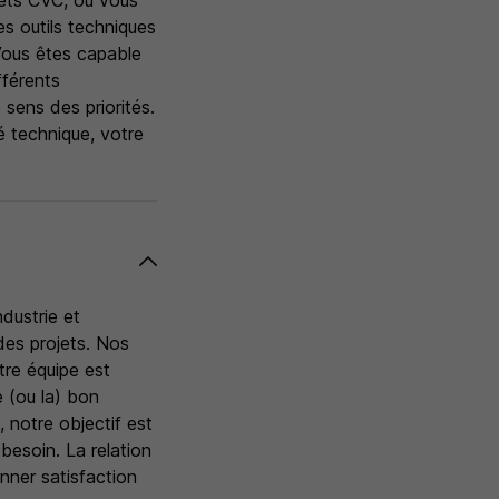
jets CVC, ou vous
s outils techniques
 Vous êtes capable
fférents
 sens des priorités.
é technique, votre
ndustrie et
 des projets. Nos
tre équipe est
e (ou la) bon
 notre objectif est
besoin. La relation
nner satisfaction