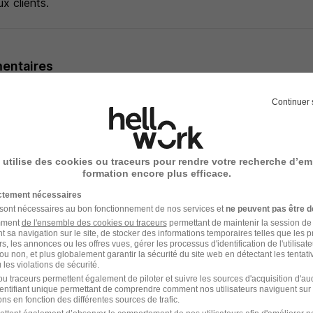
x clients.
entaires
utement se déroule en plusieurs étapes : réception du CV et r
Continuer 
 entretien téléphonique dans un premier temps, puis entretien
 disponibilités. Si le profil correspond, il est ensuite transmis à
 process de sélection en direct.
 utilise des cookies ou traceurs pour rendre votre recherche d’em
formation encore plus efficace.
ictement nécessaires
 sont nécessaires au bon fonctionnement de nos services et
ne peuvent pas être d
- Réf : 3998640/28511377 CDC/75P
amment
de l'ensemble des cookies ou traceurs
permettant de maintenir la session de l
t sa navigation sur le site, de stocker des informations temporaires telles que les 
rs, les annonces ou les offres vues, gérer les processus d'identification de l'utilisateur,
ou non, et plus globalement garantir la sécurité du site web en détectant les tentati
les violations de sécurité.
u traceurs permettent également de piloter et suivre les sources d'acquisition d'a
identifiant unique permettant de comprendre comment nos utilisateurs naviguent sur 
ns en fonction des différentes sources de trafic.