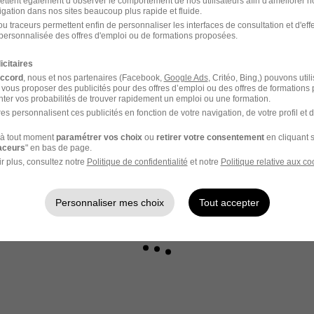
votre compte Hellowork 
ettent également d’observer le comportement de nos utilisateurs afin d'améliorer no
igation dans nos sites beaucoup plus rapide et fluide.
u traceurs permettent enfin de personnaliser les interfaces de consultation et d'eff
z votre candidature !
personnalisée des offres d'emploi ou de formations proposées.
icitaires
accord
, nous et nos partenaires (Facebook,
Google Ads
, Critéo, Bing,) pouvons util
 vous proposer des publicités pour des offres d’emploi ou des offres de formations
ter vos probabilités de trouver rapidement un emploi ou une formation.
es personnalisent ces publicités en fonction de votre navigation, de votre profil et 
à tout moment
paramétrer vos choix
ou
retirer votre consentement
en cliquant s
raceurs
" en bas de page.
r plus, consultez notre
Politique de confidentialité
et notre
Politique relative aux co
Personnaliser mes choix
Tout accepter