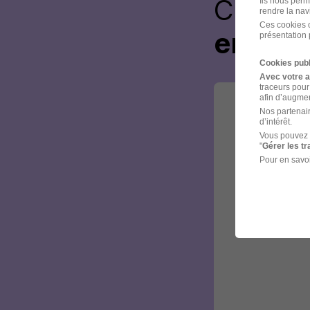
Créez 
Ils nous perm
rendre la nav
Ces cookies o
envoye
présentation 
Cookies publ
Avec votre 
traceurs pour
afin d’augmen
Nos partenair
d’intérêt.
Vous pouvez 
"
Gérer les t
Pour en savoi