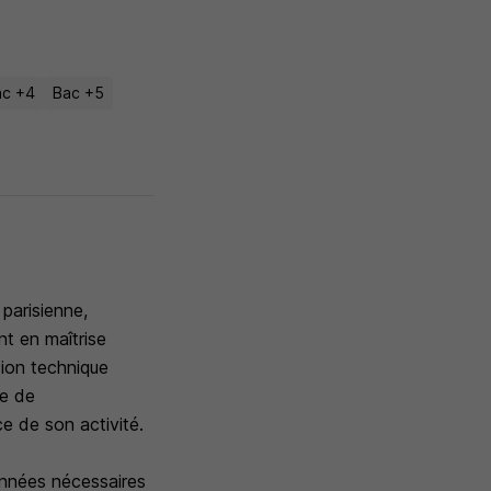
ac +4
Bac +5
 parisienne,
nt en maîtrise
tion technique
te de
e de son activité.
données nécessaires