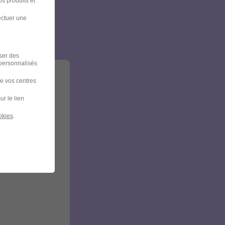
et
s produits et
ectuer une
iser des
 personnalisés
de vos centres
ur le lien
okies
.