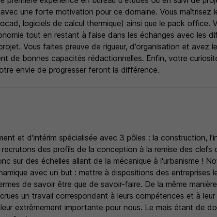
e première expérience en bureau d'études ou en suivi de pro
 avec une forte motivation pour ce domaine. Vous maîtrisez le
cad, logiciels de calcul thermique) ainsi que le pack office.
tonomie tout en restant à l'aise dans les échanges avec les di
projet. Vous faites preuve de rigueur, d'organisation et avez le
t de bonnes capacités rédactionnelles. Enfin, votre curiosit
votre envie de progresser feront la différence.
nt et d'intérim spécialisée avec 3 pôles : la construction, l'i
s recrutons des profils de la conception à la remise des clefs
 donc sur des échelles allant de la mécanique à l'urbanisme ! No
amique avec un but : mettre à dispositions des entreprises l
ermes de savoir être que de savoir-faire. De la même manière,
crues un travail correspondant à leurs compétences et à leur 
leur extrêmement importante pour nous. Le mais étant de do