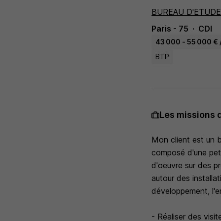
BUREAU D'ETUDE 
Paris - 75
CDI
43 000 - 55 000 € 
BTP
Les missions 
Mon client est un b
composé d'une petit
d'oeuvre sur des pr
autour des install
développement, l'e
- Réaliser des visi