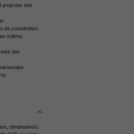
 et proposer des
ge
ts de consultation
les maîtres
ormité des
 nécessaire
nts
on, climatisation).