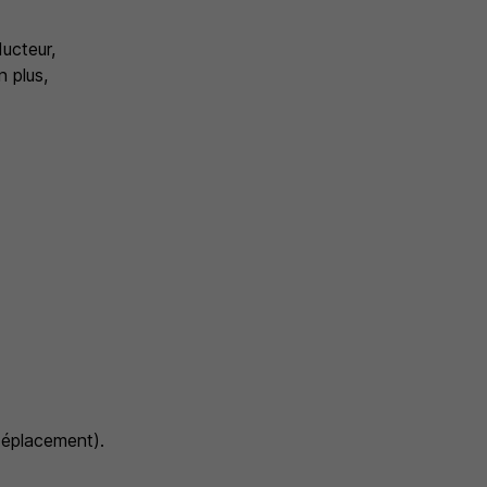
ucteur,
 plus,
 déplacement).