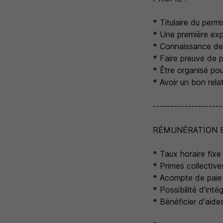
* Titulaire du per
* Une première exp
* Connaissance des 
* Faire preuve de p
* Être organisé pou
* Avoir un bon rela
--------------------
RÉMUNÉRATION E
* Taux horaire fix
* Primes collective
* Acompte de paie 
* Possibilité d'inté
* Bénéficier d'aide