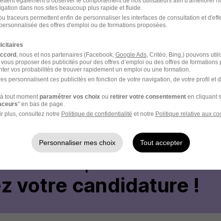
ettent également d’observer le comportement de nos utilisateurs afin d'améliorer no
nnes en situation de handicap.
igation dans nos sites beaucoup plus rapide et fluide.
u traceurs permettent enfin de personnaliser les interfaces de consultation et d'eff
personnalisée des offres d'emploi ou de formations proposées.
eilleure expérience de recrutement ? Candidatez en quelques c
icitaires
accord
, nous et nos partenaires (Facebook,
Google Ads
, Critéo, Bing,) pouvons util
 vous proposer des publicités pour des offres d’emploi ou des offres de formations
ter vos probabilités de trouver rapidement un emploi ou une formation.
es personnalisent ces publicités en fonction de votre navigation, de votre profil et 
 Réf : Z54-318858
à tout moment
paramétrer vos choix
ou
retirer votre consentement
en cliquant s
raceurs
" en bas de page.
r plus, consultez notre
Politique de confidentialité
et notre
Politique relative aux co
Personnaliser mes choix
Tout accepter
votre compte Hellowork 
z votre candidature !