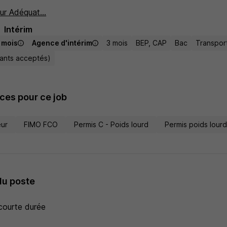
ur Adéquat...
Intérim
/ mois
Agence d'intérim
3 mois
BEP, CAP
Bac
Transport
tants acceptés)
es pour ce job
eur
FIMO FCO
Permis C - Poids lourd
Permis poids lour
du poste
courte durée