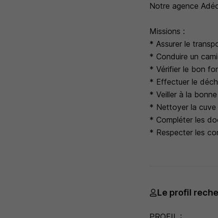
Notre agence Adéqu
Missions :
* Assurer le transp
* Conduire un camio
* Vérifier le bon f
* Effectuer le déch
* Veiller à la bonn
* Nettoyer la cuve 
* Compléter les doc
* Respecter les con
Le profil rech
PROFIL :