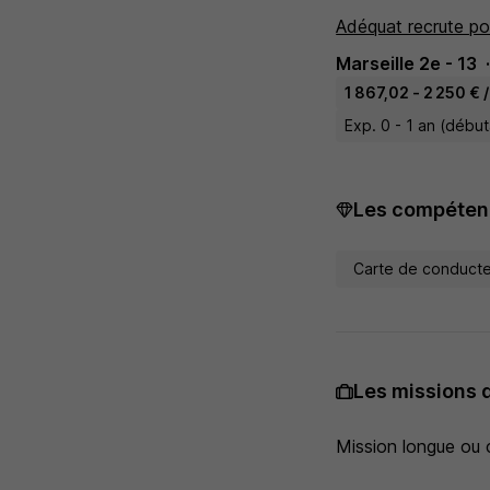
Adéquat recrute po
Marseille 2e - 13
1 867,02 - 2 250 € 
Exp. 0 - 1 an (débu
Les compétenc
Carte de conduct
Les missions 
Mission longue ou 