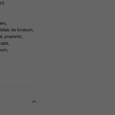
/H)
ers,
élais de livraison,
l, propreté),
apis,
ison,
,