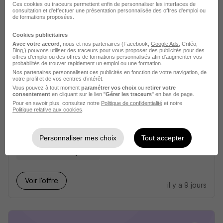
Ces cookies ou traceurs permettent enfin de personnaliser les interfaces de
consultation et d'effectuer une présentation personnalisée des offres d'emploi ou
de formations proposées.
Voir l’offre
il y a 25 jours
Cookies publicitaires
Avec votre accord
, nous et nos partenaires (Facebook,
Google Ads
, Critéo,
Bing,) pouvons utiliser des traceurs pour vous proposer des publicités pour des
offres d’emploi ou des offres de formations personnalisés afin d’augmenter vos
probabilités de trouver rapidement un emploi ou une formation.
Nos partenaires personnalisent ces publicités en fonction de votre navigation, de
votre profil et de vos centres d’intérêt.
Vous pouvez à tout moment
paramétrer vos choix
ou
retirer votre
consentement
en cliquant sur le lien "
Gérer les traceurs
" en bas de page.
Infirmier H/F
Pour en savoir plus, consultez notre
Politique de confidentialité
et notre
Politique relative aux cookies
.
Korian
Saint-Amand-Montrond - 18
CDI
Personnaliser mes choix
Tout accepter
2 900 - 3 000 € / mois
Voir l’offre
il y a 9 jours