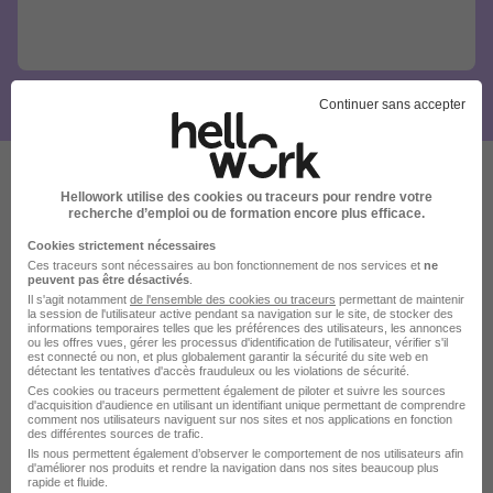
Continuer sans accepter
Hellowork utilise des cookies ou traceurs pour rendre votre
Ces offres pourraient aussi
recherche d’emploi ou de formation encore plus efficace.
vous intéresser
Cookies strictement nécessaires
Ces traceurs sont nécessaires au bon fonctionnement de nos services et
ne
peuvent pas être désactivés
.
Il s'agit notamment
de l'ensemble des cookies ou traceurs
permettant de maintenir
la session de l'utilisateur active pendant sa navigation sur le site, de stocker des
informations temporaires telles que les préférences des utilisateurs, les annonces
ou les offres vues, gérer les processus d'identification de l'utilisateur, vérifier s'il
est connecté ou non, et plus globalement garantir la sécurité du site web en
détectant les tentatives d'accès frauduleux ou les violations de sécurité.
Ces cookies ou traceurs permettent également de piloter et suivre les sources
Infirmier H/F
d'acquisition d'audience en utilisant un identifiant unique permettant de comprendre
comment nos utilisateurs naviguent sur nos sites et nos applications en fonction
Source – Groupe afp
des différentes sources de trafic.
Ils nous permettent également d’observer le comportement de nos utilisateurs afin
d'améliorer nos produits et rendre la navigation dans nos sites beaucoup plus
Souvigny - 03
CDI
2 500 - 2 700 € / mois
rapide et fluide.