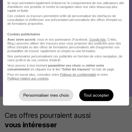
Ils nous permettent également d’observer le comportement de nos utilisateurs afin
d'améliorer nos produits et rendre la navigation dans nos sites beaucoup plus
rapide et fluide.
Ces cookies ou traceurs permettent enfin de personnaliser les interfaces de
consultation et d'effectuer une présentation personnalisée des offres d'emploi ou
de formations proposées.
Cookies publicitaires
Avec votre accord
, nous et nos partenaires (Facebook,
Google Ads
, Critéo,
Bing,) pouvons utiliser des traceurs pour vous proposer des publicités pour des
offres d’emploi ou des offres de formations personnalisés afin d’augmenter vos
probabilités de trouver rapidement un emploi ou une formation.
Nos partenaires personnalisent ces publicités en fonction de votre navigation, de
votre profil et de vos centres d’intérêt.
Vous pouvez à tout moment
paramétrer vos choix
ou
retirer votre
consentement
en cliquant sur le lien "
Gérer les traceurs
" en bas de page.
Pour en savoir plus, consultez notre
Politique de confidentialité
et notre
Politique relative aux cookies
.
Personnaliser mes choix
Tout accepter
Ces offres pourraient aussi
vous intéresser