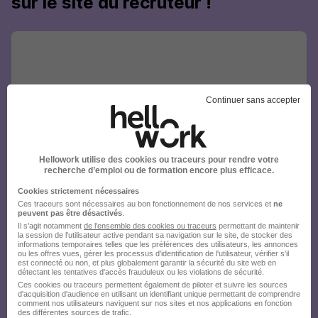
sur le site du recruteur !
Continuer sans accepter
Hellowork utilise des cookies ou traceurs pour rendre votre
recherche d’emploi ou de formation encore plus efficace.
Cookies strictement nécessaires
Ces traceurs sont nécessaires au bon fonctionnement de nos services et
ne
peuvent pas être désactivés
.
Il s'agit notamment
de l'ensemble des cookies ou traceurs
permettant de maintenir
la session de l'utilisateur active pendant sa navigation sur le site, de stocker des
informations temporaires telles que les préférences des utilisateurs, les annonces
ou les offres vues, gérer les processus d'identification de l'utilisateur, vérifier s'il
est connecté ou non, et plus globalement garantir la sécurité du site web en
détectant les tentatives d'accès frauduleux ou les violations de sécurité.
Ces cookies ou traceurs permettent également de piloter et suivre les sources
d'acquisition d'audience en utilisant un identifiant unique permettant de comprendre
comment nos utilisateurs naviguent sur nos sites et nos applications en fonction
des différentes sources de trafic.