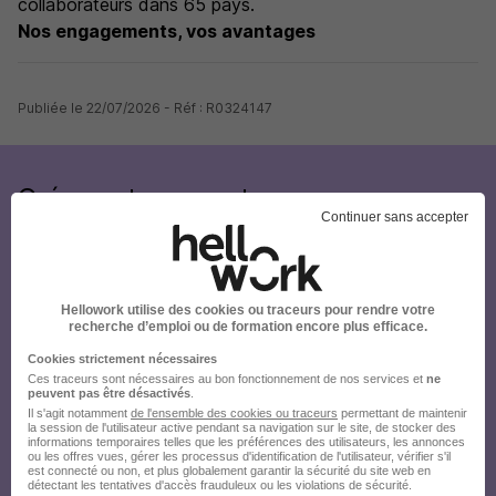
collaborateurs dans 65 pays.
Nos engagements, vos avantages
Publiée le 22/07/2026 - Réf : R0324147
Créez votre compte
Continuer sans accepter
Hellowork et postulez
sur le site du recruteur !
Hellowork utilise des cookies ou traceurs pour rendre votre
recherche d’emploi ou de formation encore plus efficace.
Cookies strictement nécessaires
Ces traceurs sont nécessaires au bon fonctionnement de nos services et
ne
peuvent pas être désactivés
.
Il s'agit notamment
de l'ensemble des cookies ou traceurs
permettant de maintenir
la session de l'utilisateur active pendant sa navigation sur le site, de stocker des
informations temporaires telles que les préférences des utilisateurs, les annonces
ou les offres vues, gérer les processus d'identification de l'utilisateur, vérifier s'il
est connecté ou non, et plus globalement garantir la sécurité du site web en
détectant les tentatives d'accès frauduleux ou les violations de sécurité.