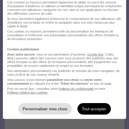
Ces cookies ou traceurs permettent également de piloter et suivre les sources
d'acquisition d'audience en utilisant un identifiant unique permettant de comprendre
comment nos utilisateurs naviguent sur nos sites et nos applications en fonction
des différentes sources de trafic.
Ils nous permettent également d’observer le comportement de nos utilisateurs afin
d'améliorer nos produits et rendre la navigation dans nos sites beaucoup plus
rapide et fluide.
Ces cookies ou traceurs permettent enfin de personnaliser les interfaces de
consultation et d'effectuer une présentation personnalisée des offres d'emploi ou
de formations proposées.
Cookies publicitaires
Avec votre accord
, nous et nos partenaires (Facebook,
Google Ads
, Critéo,
Bing,) pouvons utiliser des traceurs pour vous proposer des publicités pour des
offres d’emploi ou des offres de formations personnalisés afin d’augmenter vos
probabilités de trouver rapidement un emploi ou une formation.
Nos partenaires personnalisent ces publicités en fonction de votre navigation, de
votre profil et de vos centres d’intérêt.
Vous pouvez à tout moment
paramétrer vos choix
ou
retirer votre
consentement
en cliquant sur le lien "
Gérer les traceurs
" en bas de page.
Pour en savoir plus, consultez notre
Politique de confidentialité
et notre
Politique relative aux cookies
.
Personnaliser mes choix
Tout accepter