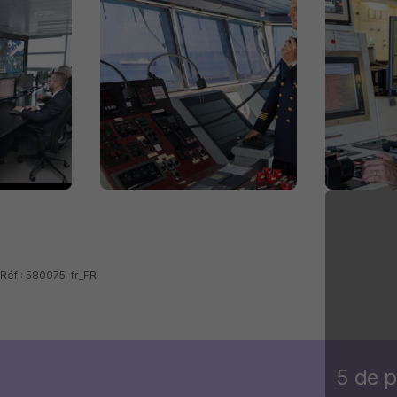
 Réf : 580075-fr_FR
5 de p