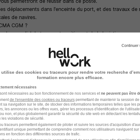
 vous permettront de réussir dans ce poste.
des déplacements dans l'enceinte du port, et des travaux de 
cales de navires.
e CMA CGM ?
der mondial du transport maritime et de la logistique, reco
novation. Travailler avec nous, c'est intégrer une entreprise
Continuer 
e développement professionnel sont au coeur de nos valeurs. 
ent stimulant, au sein d'une équipe passionnée, et bénéficie
de progression de carrière.
 utilise des cookies ou traceurs pour rendre votre recherche d’em
(e) à contribuer à la réussite et à l'effcacité des opérations 
formation encore plus efficace.
que et en pleine évolution, ce poste est fait pour vous.
ictement nécessaires
l'aventure CMA CGM !
 sont nécessaires au bon fonctionnement de nos services et
ne peuvent pas être d
amment
de l'ensemble des cookies ou traceurs
permettant de maintenir la session de l
t sa navigation sur le site, de stocker des informations temporaires telles que les 
rs, les annonces ou les offres vues, gérer les processus d'identification de l'utilisateur,
ou non, et plus globalement garantir la sécurité du site web en détectant les tentati
les violations de sécurité.
u traceurs permettent également de piloter et suivre les sources d'acquisition d'a
s
identifiant unique permettant de comprendre comment nos utilisateurs naviguent sur 
ns en fonction des différentes sources de trafic.