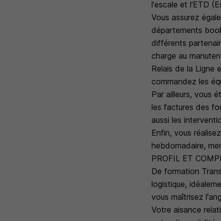
l'escale et l'ETD (
Vous assurez égale
départements bookin
différents partenai
charge au manutent
Relais de la Ligne e
commandez les équ
Par ailleurs, vous 
les factures des fo
aussi les interventi
Enfin, vous réalise
hebdomadaire, mens
PROFIL ET COMP
De formation Trans
logistique, idéalem
vous maîtrisez l'ang
Votre aisance relati