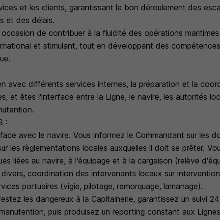
vices et les clients, garantissant le bon déroulement des esc
s et des délais.
occasion de contribuer à la fluidité des opérations maritime
rnational et stimulant, tout en développant des compétences
que.
en avec différents services internes, la préparation et la coor
, et êtes l'interface entre la Ligne, le navire, les autorités lo
nutention.
 :
erface avec le navire. Vous informez le Commandant sur les 
t sur les règlementations locales auxquelles il doit se prêter. Vou
s liées au navire, à l'équipage et à la cargaison (relève d'éq
divers, coordination des intervenants locaux sur intervention
ices portuaires (vigie, pilotage, remorquage, lamanage).
estez les dangereux à la Capitainerie, garantissez un suivi 2
manutention, puis produisez un reporting constant aux Lignes