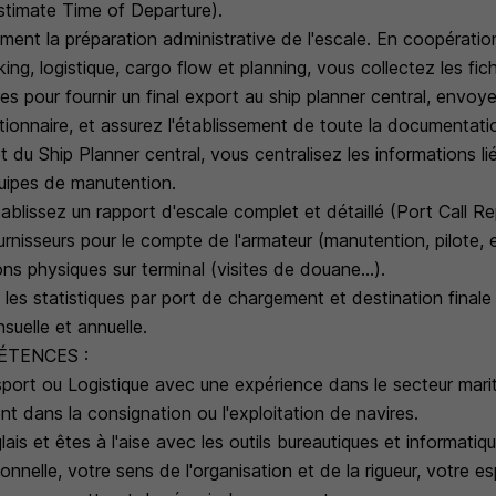
Estimate Time of Departure).
ment la préparation administrative de l'escale. En coopératio
g, logistique, cargo flow et planning, vous collectez les fic
res pour fournir un final export au ship planner central, envoye
ionnaire, et assurez l'établissement de toute la documentati
t du Ship Planner central, vous centralisez les informations lié
ipes de manutention.
établissez un rapport d'escale complet et détaillé (Port Call R
urnisseurs pour le compte de l'armateur (manutention, pilote, 
ons physiques sur terminal (visites de douane...).
z les statistiques par port de chargement et destination final
uelle et annuelle.
ÉTENCES :
port ou Logistique avec une expérience dans le secteur marit
ent dans la consignation ou l'exploitation de navires.
lais et êtes à l'aise avec les outils bureautiques et informatiq
onnelle, votre sens de l'organisation et de la rigueur, votre es