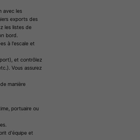
n avec les
hiers exports des
z les listes de
on bord.
es à l'escale et
eport), et contrôlez
etc.). Vous assurez
e de manière
ime, portuaire ou
ues.
prit d'équipe et