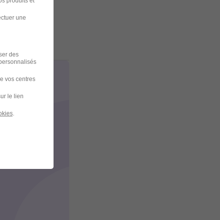
s produits et
ectuer une
iser des
 personnalisés
de vos centres
ur le lien
okies
.
éponse
t(e)s