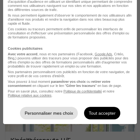
d'acquisition d'audience en utilisant un identifiant unique permettant de comprendre
comment nos utilisateurs naviguent sur nos sites et nos applications en fonction
des différentes sources de trafic.
Voir l’offre
Ils nous permettent également d’observer le comportement de nos utilisateurs afin
il y a 14 jours
d'améliorer nos produits et rendre la navigation dans nos sites beaucoup plus
rapide et fluide.
Ces cookies ou traceurs permettent enfin de personnaliser les interfaces de
consultation et d'effectuer une présentation personnalisée des offres d'emploi ou
de formations proposées.
Cookies publicitaires
Avec votre accord
, nous et nos partenaires (Facebook,
Google Ads
, Critéo,
Masseur-Kinésithérapeute H/F
Bing,) pouvons utiliser des traceurs pour vous proposer des publicités pour des
offres d’emploi ou des offres de formations personnalisés afin d’augmenter vos
Médipôle Hôpital Mutualiste
probabilités de trouver rapidement un emploi ou une formation.
Nos partenaires personnalisent ces publicités en fonction de votre navigation, de
votre profil et de vos centres d’intérêt.
Villeurbanne - 69
CDD
2 700 - 3 100 € / mois
Vous pouvez à tout moment
paramétrer vos choix
ou
retirer votre
consentement
en cliquant sur le lien "
Gérer les traceurs
" en bas de page.
Pour en savoir plus, consultez notre
Politique de confidentialité
et notre
Politique relative aux cookies
.
Voir l’offre
il y a 8 jours
Personnaliser mes choix
Tout accepter