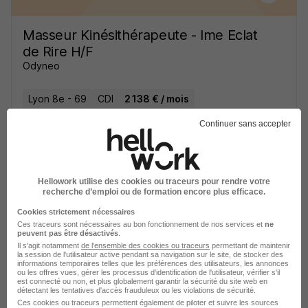
Masseur Kinésithérapeute - Ime Eclat
de Rire H/F
Odyneo
Lyon 8e - 69
CDI
2 138 € / mois
Continuer sans accepter
Voir l’offre
il y a 16 jours
Hellowork utilise des cookies ou traceurs pour rendre votre
recherche d’emploi ou de formation encore plus efficace.
Cookies strictement nécessaires
Ces traceurs sont nécessaires au bon fonctionnement de nos services et
ne
Kinésithérapeute - Mi-Temps H/F
peuvent pas être désactivés
.
Il s'agit notamment
Domusvi
de l'ensemble des cookies ou traceurs
permettant de maintenir
la session de l'utilisateur active pendant sa navigation sur le site, de stocker des
informations temporaires telles que les préférences des utilisateurs, les annonces
ou les offres vues, gérer les processus d'identification de l'utilisateur, vérifier s'il
Marcy-l'Étoile - 69
CDI
Temps partiel
est connecté ou non, et plus globalement garantir la sécurité du site web en
détectant les tentatives d'accès frauduleux ou les violations de sécurité.
1 850 - 1 900 € / mois
Ces cookies ou traceurs permettent également de piloter et suivre les sources