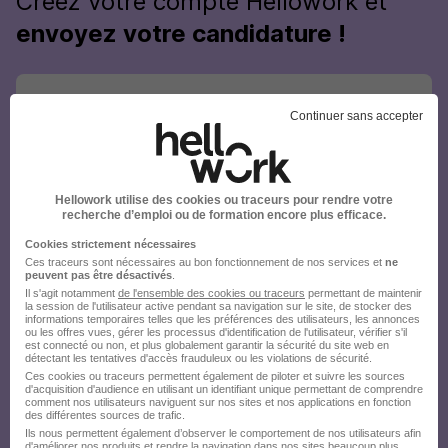
Créez votre compte Hellowork et
envoyez votre candidature !
Continuer sans accepter
Hellowork utilise des cookies ou traceurs pour rendre votre
recherche d’emploi ou de formation encore plus efficace.
Cookies strictement nécessaires
Ces traceurs sont nécessaires au bon fonctionnement de nos services et
ne
peuvent pas être désactivés
.
Il s'agit notamment
de l'ensemble des cookies ou traceurs
permettant de maintenir
la session de l'utilisateur active pendant sa navigation sur le site, de stocker des
informations temporaires telles que les préférences des utilisateurs, les annonces
ou les offres vues, gérer les processus d'identification de l'utilisateur, vérifier s'il
est connecté ou non, et plus globalement garantir la sécurité du site web en
détectant les tentatives d'accès frauduleux ou les violations de sécurité.
Ces cookies ou traceurs permettent également de piloter et suivre les sources
d'acquisition d'audience en utilisant un identifiant unique permettant de comprendre
comment nos utilisateurs naviguent sur nos sites et nos applications en fonction
des différentes sources de trafic.
Ils nous permettent également d’observer le comportement de nos utilisateurs afin
d'améliorer nos produits et rendre la navigation dans nos sites beaucoup plus