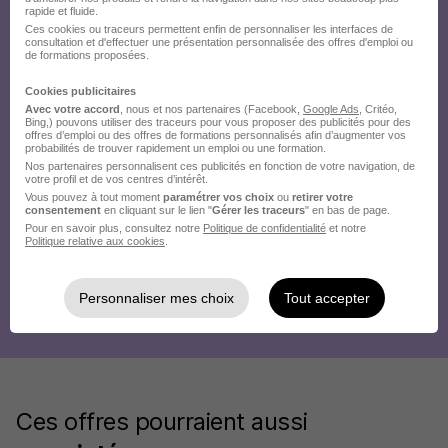
rapide et fluide.
Ces cookies ou traceurs permettent enfin de personnaliser les interfaces de
consultation et d'effectuer une présentation personnalisée des offres d'emploi ou
de formations proposées.
Cookies publicitaires
Avec votre accord
, nous et nos partenaires (Facebook,
Google Ads
, Critéo,
Bing,) pouvons utiliser des traceurs pour vous proposer des publicités pour des
offres d’emploi ou des offres de formations personnalisés afin d’augmenter vos
probabilités de trouver rapidement un emploi ou une formation.
Nos partenaires personnalisent ces publicités en fonction de votre navigation, de
votre profil et de vos centres d’intérêt.
Vous pouvez à tout moment
paramétrer vos choix
ou
retirer votre
consentement
en cliquant sur le lien "
Gérer les traceurs
" en bas de page.
Pour en savoir plus, consultez notre
Politique de confidentialité
et notre
Politique relative aux cookies
.
Personnaliser mes choix
Tout accepter
Ces offres pourraient aussi