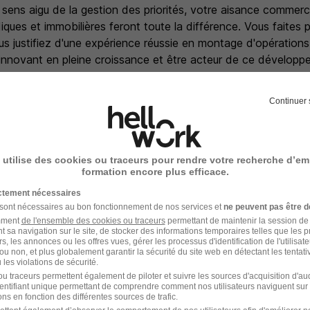
ens aigu de la gestion des priorités, votre aisance commerci
iques et immobilières feront toute la différence. Vous faites 
ous justifiez d'une expérience réussie en montage d'opérations
 innovant en pleine croissance et être acteur de ce dévelop
otive, alors rejoignez-nous.
Continuer 
e recrutement
 utilise des cookies ou traceurs pour rendre votre recherche d’em
rutement peuvent varier selon l'offre à laquelle vous postulez.
formation encore plus efficace.
léphonique avec le service RH
ictement nécessaires
 sont nécessaires au bon fonctionnement de nos services et
ne peuvent pas être d
amment
de l'ensemble des cookies ou traceurs
permettant de maintenir la session de l
ysique N+1
t sa navigation sur le site, de stocker des informations temporaires telles que les 
rs, les annonces ou les offres vues, gérer les processus d'identification de l'utilisateur,
ou non, et plus globalement garantir la sécurité du site web en détectant les tentati
retien si nécessaire
les violations de sécurité.
u traceurs permettent également de piloter et suivre les sources d'acquisition d'a
identifiant unique permettant de comprendre comment nos utilisateurs naviguent sur 
ns en fonction des différentes sources de trafic.