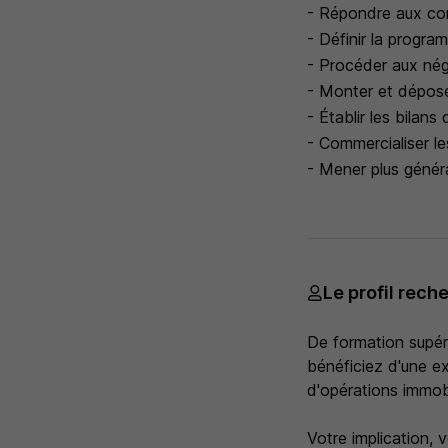
- Répondre aux con
- Définir la progra
- Procéder aux nég
- Monter et déposer
- Établir les bilans
- Commercialiser l
- Mener plus généra
Le profil rech
De formation supér
bénéficiez d'une 
d'opérations immobi
Votre implication, 