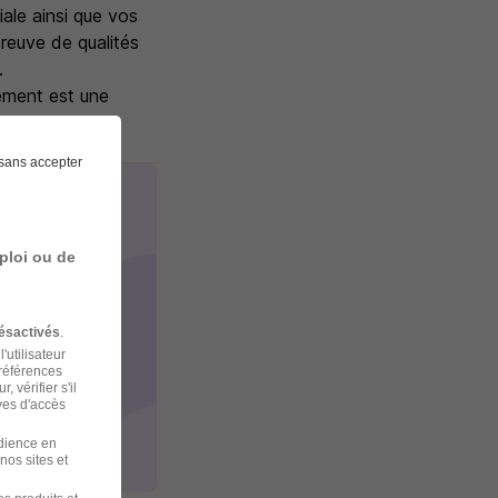
ale ainsi que vos
preuve de qualités
.
pement est une
sans accepter
ploi ou de
ésactivés
.
'utilisateur
préférences
 vérifier s'il
ves d'accès
udience en
nos sites et