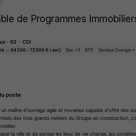
ble de Programmes Immobilier
ux - 92
CDI
rk → 44 200 - 72 500 € / an
Bac +5
BTP
Secteur Energie •
du poste
un maître d'ouvrage agile et novateur capable d'offrir des so
ertises des trois grands métiers du Groupe en construction, c
bilier.
quer la ville et de penser les lieux de vie change, les condit