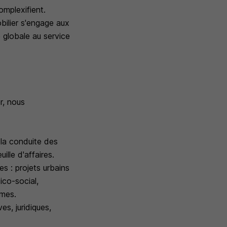
mplexifient.
ilier s'engage aux
 globale au service
r, nous
 la conduite des
lle d'affaires.
s : projets urbains
ico-social,
mmes.
s, juridiques,