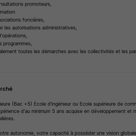
sultations promoteurs,
mmation
ociations foncières,
 les autorisations administratives,
 d'opérations,
es programmes,
lement toutes les démarches avec les collectivités et les par
erché
ieure (Bac +5) Ecole d'ingénieur ou Ecole supérieure de com
expérience d'au minimum 5 ans acquise en développement et
lières.
votre autonomie, votre capacité à posséder une vision global