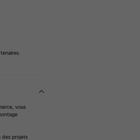
tenaires.
merce, vous
 montage
e des projets