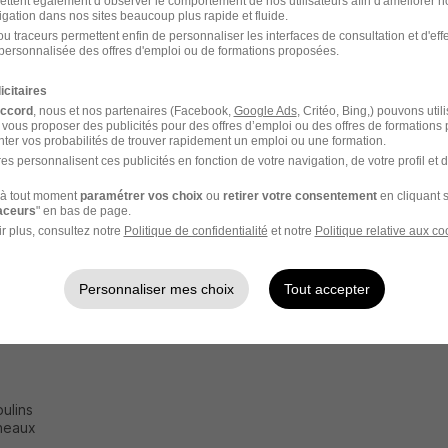
ettent également d’observer le comportement de nos utilisateurs afin d'améliorer no
igation dans nos sites beaucoup plus rapide et fluide.
u traceurs permettent enfin de personnaliser les interfaces de consultation et d'eff
n images
personnalisée des offres d'emploi ou de formations proposées.
icitaires
accord
, nous et nos partenaires (Facebook,
Google Ads
, Critéo, Bing,) pouvons util
 vous proposer des publicités pour des offres d’emploi ou des offres de formations
ter vos probabilités de trouver rapidement un emploi ou une formation.
es personnalisent ces publicités en fonction de votre navigation, de votre profil et 
à tout moment
paramétrer vos choix
ou
retirer votre consentement
en cliquant s
raceurs
" en bas de page.
r plus, consultez notre
Politique de confidentialité
et notre
Politique relative aux co
Personnaliser mes choix
Tout accepter
ulins
ineaux