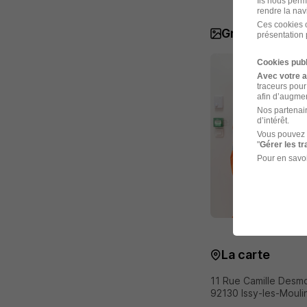
Ils nous perm
rendre la nav
Ces cookies o
Groupe NGE e
présentation 
Cookies publ
Avec votre 
traceurs pour
afin d’augmen
Nos partenair
d’intérêt.
Vous pouvez 
"
Gérer les t
Pour en savoi
La carte
11 Rue Camille Desmo
92130 Issy-les-Moul