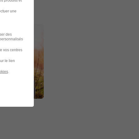
s produits et
ectuer une
iser des
 personnalisés
de vos centres
ur le lien
okies
.