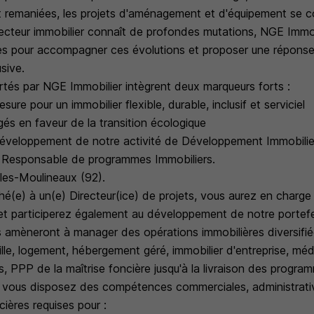
remaniées, les projets d'aménagement et d'équipement se co
ecteur immobilier connaît de profondes mutations, NGE Immob
res pour accompagner ces évolutions et proposer une réponse
usive.
rtés par NGE Immobilier intègrent deux marqueurs forts :
sure pour un immobilier flexible, durable, inclusif et serviciel
és en faveur de la transition écologique
éveloppement de notre activité de Développement Immobilie
) Responsable de programmes Immobiliers.
les-Moulineaux (92).
é(e) à un(e) Directeur(ice) de projets, vous aurez en charge
s et participerez également au développement de notre portefeui
 amèneront à manager des opérations immobilières diversifiée
lle, logement, hébergement géré, immobilier d'entreprise, méd
, PPP de la maîtrise foncière jusqu'à la livraison des progra
 vous disposez des compétences commerciales, administrative
cières requises pour :