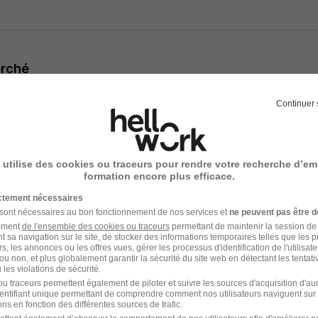
erché
 d'un diplôme de niveau Bac minimum, ou étudiant dans le supé
Continuer 
é, d'une grande école (HEC, X, ENS, Centrale, ESSEC, Scienc
seur de l'Éducation Nationale ou Professionnel.
ccepté(e)s
 utilise des cookies ou traceurs pour rendre votre recherche d’em
ansmettre ton savoir, ta passion et tes connaissances à des 
formation encore plus efficace.
ponctuel, pédagogue et motivé(e)
ictement nécessaires
 sont nécessaires au bon fonctionnement de nos services et
ne peuvent pas être d
amment
de l'ensemble des cookies ou traceurs
permettant de maintenir la session de l
t sa navigation sur le site, de stocker des informations temporaires telles que les 
rs, les annonces ou les offres vues, gérer les processus d'identification de l'utilisateur,
ou non, et plus globalement garantir la sécurité du site web en détectant les tentati
entaires
les violations de sécurité.
u traceurs permettent également de piloter et suivre les sources d'acquisition d'a
identifiant unique permettant de comprendre comment nos utilisateurs naviguent sur 
se
ns en fonction des différentes sources de trafic.
lement gratuite