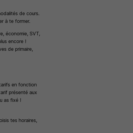
 modalités de cours.
er à te former.
ire, économie, SVT,
plus encore !
es de primaire,
tarifs en fonction
arif présenté aux
u as fixé !
isis tes horaires,