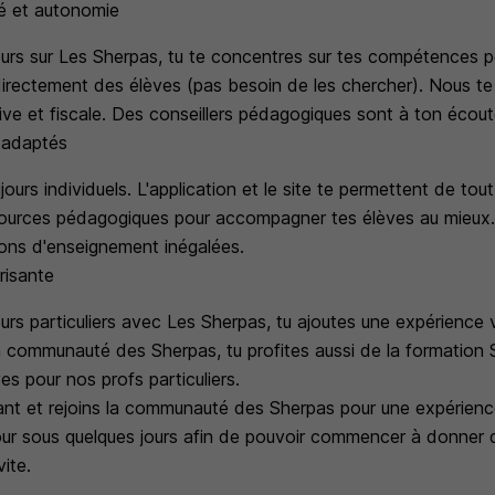
té et autonomie
rs sur Les Sherpas, tu te concentres sur tes compétences 
irectement des élèves (pas besoin de les chercher). Nous te
ive et fiscale. Des conseillers pédagogiques sont à ton écoute
l adaptés
ours individuels. L'application et le site te permettent de tout
sources pédagogiques pour accompagner tes élèves au mieux. 
ions d'enseignement inégalées.
risante
rs particuliers avec Les Sherpas, tu ajoutes une expérience v
la communauté des Sherpas, tu profites aussi de la formation
es pour nos profs particuliers.
nant et rejoins la communauté des Sherpas pour une expérience
our sous quelques jours afin de pouvoir commencer à donner 
vite.