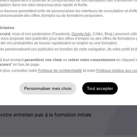
ettent également d’observer le comportement de nos utilisateurs afin d'améliorer no
igation dans nos sites beaucoup plus rapide et fluide.
tractive (jusqu'à 40€/h)
u traceurs permettent enfin de personnaliser les interfaces de consultation et d'eff
d tu souhaites donner cours
personnalisée des offres d'emploi ou de formations proposées.
ieu de travail, car tu peux donner cours via visioconférence 
icitaires
ton choix (au domicile de l'élève, à ton domicile, dans un lieu 
accord
, nous et nos partenaires (Facebook,
Google Ads
, Critéo, Bing,) pouvons util
 vous proposer des publicités pour des offres d’emploi ou des offres de formations
ter vos probabilités de trouver rapidement un emploi ou une formation.
es personnalisent ces publicités en fonction de votre navigation, de votre profil et 
e recrutement
à tout moment
paramétrer vos choix
ou
retirer votre consentement
en cliquant s
raceurs
" en bas de page.
r plus, consultez notre
Politique de confidentialité
et notre
Politique relative aux co
rutement peuvent varier selon l'offre à laquelle vous postulez.
’offre qui vous correspond
Personnaliser mes choix
Tout accepter
ail de confirmation (et suivez la procédure indiquée)
votre entretien puis à la formation initiale