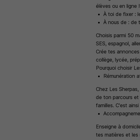
élèves ou en ligne !
À toi de fixer : 
À nous de : de t
Choisis parmi 50 ma
SES, espagnol, alle
Crée tes annonces 
collège, lycée, pré
Pourquoi choisir L
Rémunération att
Chez Les Sherpas, l
de ton parcours et
familles. C'est ains
Accompagnemen
Enseigne à domicile
tes matières et les