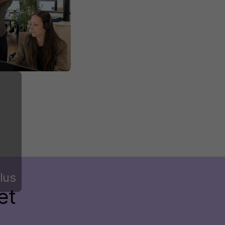
lus
et