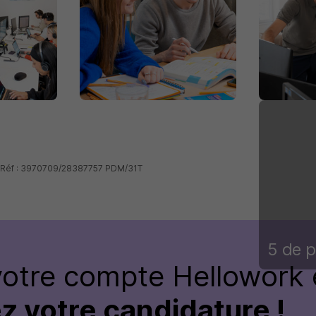
- Réf : 3970709/28387757 PDM/31T
5 de p
votre compte Hellowork 
z votre candidature !