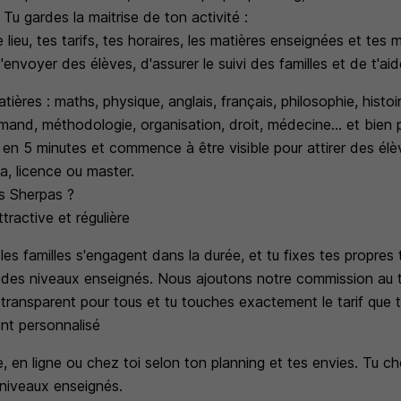
 Tu gardes la maitrise de ton activité :
le lieu, tes tarifs, tes horaires, les matières enseignées et tes
'envoyer des élèves, d'assurer le suivi des familles et de t'aid
tières : maths, physique, anglais, français, philosophie, histo
mand, méthodologie, organisation, droit, médecine... et bien 
en 5 minutes et commence à être visible pour attirer des élèv
pa, licence ou master.
es Sherpas ?
ractive et régulière
es familles s'engagent dans la durée, et tu fixes tes propres 
 des niveaux enseignés. Nous ajoutons notre commission au t
i transparent pour tous et tu touches exactement le tarif que t
t personnalisé
, en ligne ou chez toi selon ton planning et tes envies. Tu cho
 niveaux enseignés.