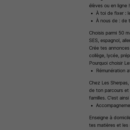
élèves ou en ligne !
À toi de fixer : 
À nous de : de t
Choisis parmi 50 ma
SES, espagnol, alle
Crée tes annonces 
collège, lycée, pré
Pourquoi choisir L
Rémunération att
Chez Les Sherpas, l
de ton parcours et
familles. C'est ains
Accompagnemen
Enseigne à domicile
tes matières et les