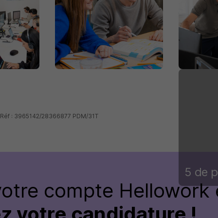
- Réf : 3965142/28366877 PDM/31T
5 de p
votre compte Hellowork 
z votre candidature !