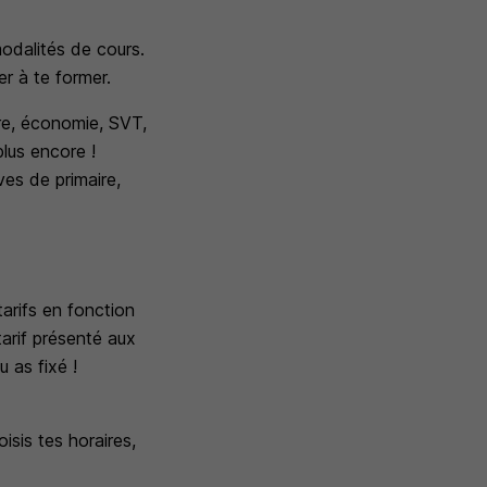
 modalités de cours.
er à te former.
ire, économie, SVT,
plus encore !
es de primaire,
tarifs en fonction
arif présenté aux
u as fixé !
isis tes horaires,