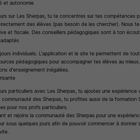
té et autonomie
rs sur Les Sherpas, tu te concentres sur tes compétences 
irectement des élèves (pas besoin de les chercher). Nous te
ive et fiscale. Des conseillers pédagogiques sont à ton écoute
l adaptés
ours individuels. L'application et le site te permettent de tout
sources pédagogiques pour accompagner tes élèves au mieux. 
ions d'enseignement inégalées.
risante
rs particuliers avec Les Sherpas, tu ajoutes une expérience v
la communauté des Sherpas, tu profites aussi de la formation
es pour nos profs particuliers.
nant et rejoins la communauté des Sherpas pour une expérience
our sous quelques jours afin de pouvoir commencer à donner 
vite.