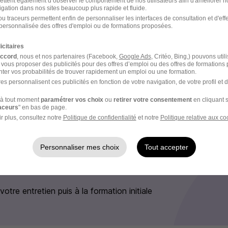
ettent également d’observer le comportement de nos utilisateurs afin d'améliorer no
igation dans nos sites beaucoup plus rapide et fluide.
tractive (jusqu'à 40€/h)
u traceurs permettent enfin de personnaliser les interfaces de consultation et d'eff
d tu souhaites donner cours
personnalisée des offres d'emploi ou de formations proposées.
ieu de travail, car tu peux donner cours via visioconférence 
icitaires
ton choix (au domicile de l'élève, à ton domicile, dans un lieu 
accord
, nous et nos partenaires (Facebook,
Google Ads
, Critéo, Bing,) pouvons util
 vous proposer des publicités pour des offres d’emploi ou des offres de formations
ter vos probabilités de trouver rapidement un emploi ou une formation.
es personnalisent ces publicités en fonction de votre navigation, de votre profil et 
e recrutement
à tout moment
paramétrer vos choix
ou
retirer votre consentement
en cliquant s
raceurs
" en bas de page.
r plus, consultez notre
Politique de confidentialité
et notre
Politique relative aux co
rutement peuvent varier selon l'offre à laquelle vous postulez.
’offre qui vous correspond
Personnaliser mes choix
Tout accepter
ail de confirmation (et suivez la procédure indiquée)
votre entretien puis à la formation initiale