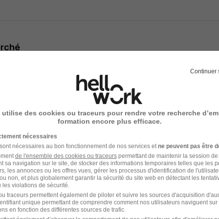
erché
 d'un diplôme de niveau Bac minimum, ou étudiant dans le supé
Continuer 
é, d'une grande école (HEC, X, ENS, Centrale, ESSEC, Scienc
seur de l'Éducation Nationale ou Professionnel.
ccepté(e)s
 utilise des cookies ou traceurs pour rendre votre recherche d’em
ansmettre ton savoir, ta passion et tes connaissances à des 
formation encore plus efficace.
ponctuel, pédagogue et motivé(e)
ictement nécessaires
 sont nécessaires au bon fonctionnement de nos services et
ne peuvent pas être d
amment
de l'ensemble des cookies ou traceurs
permettant de maintenir la session de l
t sa navigation sur le site, de stocker des informations temporaires telles que les 
rs, les annonces ou les offres vues, gérer les processus d'identification de l'utilisateur,
ou non, et plus globalement garantir la sécurité du site web en détectant les tentati
entaires
les violations de sécurité.
u traceurs permettent également de piloter et suivre les sources d'acquisition d'a
identifiant unique permettant de comprendre comment nos utilisateurs naviguent sur 
ose
ns en fonction des différentes sources de trafic.
lement gratuite