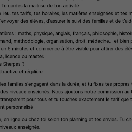
 Tu gardes la maitrise de ton activité :
le lieu, tes tarifs, tes horaires, les matières enseignées et tes
'envoyer des élèves, d'assurer le suivi des familles et de t'aid
tières : maths, physique, anglais, français, philosophie, histo
mand, méthodologie, organisation, droit, médecine... et bien 
en 5 minutes et commence à être visible pour attirer des élèv
pa, licence ou master.
es Sherpas ?
ractive et régulière
es familles s'engagent dans la durée, et tu fixes tes propres 
 des niveaux enseignés. Nous ajoutons notre commission au t
i transparent pour tous et tu touches exactement le tarif que t
t personnalisé
, en ligne ou chez toi selon ton planning et tes envies. Tu cho
 niveaux enseignés.