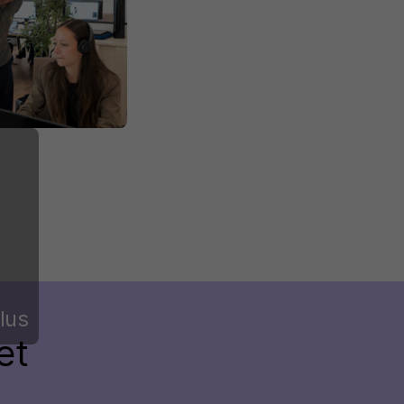
lus
et