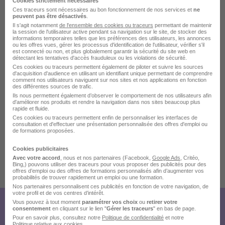
Cookies strictement nécessaires
Ces traceurs sont nécessaires au bon fonctionnement de nos services et
ne
peuvent pas être désactivés
.
Il s'agit notamment
de l'ensemble des cookies ou traceurs
permettant de maintenir
la session de l'utilisateur active pendant sa navigation sur le site, de stocker des
informations temporaires telles que les préférences des utilisateurs, les annonces
ou les offres vues, gérer les processus d'identification de l'utilisateur, vérifier s'il
est connecté ou non, et plus globalement garantir la sécurité du site web en
détectant les tentatives d'accès frauduleux ou les violations de sécurité.
Ces cookies ou traceurs permettent également de piloter et suivre les sources
d'acquisition d'audience en utilisant un identifiant unique permettant de comprendre
comment nos utilisateurs naviguent sur nos sites et nos applications en fonction
des différentes sources de trafic.
Ils nous permettent également d’observer le comportement de nos utilisateurs afin
d'améliorer nos produits et rendre la navigation dans nos sites beaucoup plus
rapide et fluide.
Ces cookies ou traceurs permettent enfin de personnaliser les interfaces de
consultation et d'effectuer une présentation personnalisée des offres d'emploi ou
de formations proposées.
Cookies publicitaires
Avec votre accord
, nous et nos partenaires (Facebook,
Google Ads
, Critéo,
Bing,) pouvons utiliser des traceurs pour vous proposer des publicités pour des
Publiée le 15/07/2026 - Réf : 2563360
offres d’emploi ou des offres de formations personnalisés afin d’augmenter vos
probabilités de trouver rapidement un emploi ou une formation.
16 de plus
Nos partenaires personnalisent ces publicités en fonction de votre navigation, de
votre profil et de vos centres d’intérêt.
Vous pouvez à tout moment
paramétrer vos choix
ou
retirer votre
Créez votre compte
consentement
en cliquant sur le lien "
Gérer les traceurs
" en bas de page.
Pour en savoir plus, consultez notre
Politique de confidentialité
et notre
Politique relative aux cookies
.