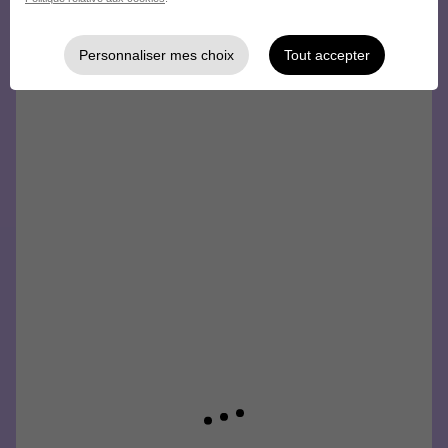
Hellowork et postulez
sur le site du recruteur !
Personnaliser mes choix
Tout accepter