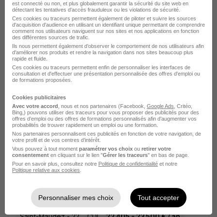
est connecté ou non, et plus globalement garantir la sécurité du site web en
détectant les tentatives d'accès frauduleux ou les violations de sécurité.
Ces cookies ou traceurs permettent également de piloter et suivre les sources
d'acquisition d'audience en utilisant un identifiant unique permettant de comprendre
comment nos utilisateurs naviguent sur nos sites et nos applications en fonction
des différentes sources de trafic.
Cariste Materiaux H/F
Ils nous permettent également d’observer le comportement de nos utilisateurs afin
d'améliorer nos produits et rendre la navigation dans nos sites beaucoup plus
Groupement Mousquetaires
rapide et fluide.
Ces cookies ou traceurs permettent enfin de personnaliser les interfaces de
consultation et d'effectuer une présentation personnalisée des offres d'emploi ou
Avranches - 50
CDI
de formations proposées.
Cookies publicitaires
Voir l’offre
Avec votre accord
, nous et nos partenaires (Facebook,
Google Ads
, Critéo,
il y a 24 jours
Bing,) pouvons utiliser des traceurs pour vous proposer des publicités pour des
offres d’emploi ou des offres de formations personnalisés afin d’augmenter vos
probabilités de trouver rapidement un emploi ou une formation.
Nos partenaires personnalisent ces publicités en fonction de votre navigation, de
votre profil et de vos centres d’intérêt.
Vous pouvez à tout moment
paramétrer vos choix
ou
retirer votre
consentement
en cliquant sur le lien "
Gérer les traceurs
" en bas de page.
Pour en savoir plus, consultez notre
Politique de confidentialité
et notre
Politique relative aux cookies
.
Cariste Production H/F
Groupe Perin
Personnaliser mes choix
Tout accepter
Saint-Maudez - 22
CDI
22 405 - 23 500 € / an