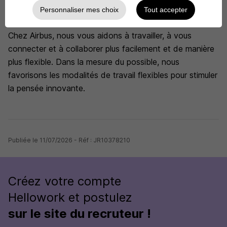
usurpation d'identité d'Airbus à cette fin doit être
Personnaliser mes choix
Tout accepter
signalée à.
Chez Airbus, nous vous aidons à travailler, à vous
connecter et à collaborer plus facilement et de manière
plus flexible. Dans la mesure du possible, nous
favorisons les modalités de travail flexibles pour stimuler
la pensée innovante.
Publiée le 11/07/2026 - Réf : JR10378210
Créez votre compte
Hellowork et postulez
sur le site du recruteur !