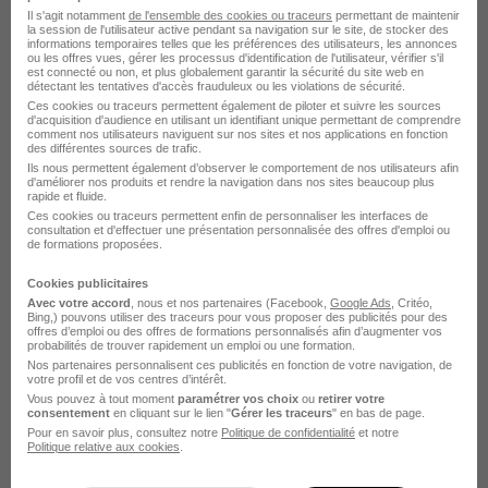
Il s'agit notamment
de l'ensemble des cookies ou traceurs
permettant de maintenir
Famille d'emplois:
la session de l'utilisateur active pendant sa navigation sur le site, de stocker des
informations temporaires telles que les préférences des utilisateurs, les annonces
Analyse Structures & Syst. Dynamiques
ou les offres vues, gérer les processus d'identification de l'utilisateur, vérifier s'il
est connecté ou non, et plus globalement garantir la sécurité du site web en
En soumettant votre CV ou votre candidature, vous
détectant les tentatives d'accès frauduleux ou les violations de sécurité.
Ces cookies ou traceurs permettent également de piloter et suivre les sources
autorisez Airbus à utiliser et stocker des informations
d'acquisition d'audience en utilisant un identifiant unique permettant de comprendre
comment nos utilisateurs naviguent sur nos sites et nos applications en fonction
vous concernant à des fins de suivi de votre
des différentes sources de trafic.
candidature ou de futurs emplois. Ces informations ne
Ils nous permettent également d’observer le comportement de nos utilisateurs afin
d'améliorer nos produits et rendre la navigation dans nos sites beaucoup plus
seront utilisées que par Airbus.
rapide et fluide.
Ces cookies ou traceurs permettent enfin de personnaliser les interfaces de
Airbus s'engage à assurer la diversité de sa main-
consultation et d'effectuer une présentation personnalisée des offres d'emploi ou
de formations proposées.
d'oeuvre et à créer un environnement de travail inclusif.
Nous accueillons toutes les candidatures, quels que
Cookies publicitaires
Avec votre accord
, nous et nos partenaires (Facebook,
Google Ads
, Critéo,
soient le milieu social et culturel, l'âge, le genre,
Bing,) pouvons utiliser des traceurs pour vous proposer des publicités pour des
offres d’emploi ou des offres de formations personnalisés afin d’augmenter vos
l'invalidité, l'orientation sexuelle ou les croyances
probabilités de trouver rapidement un emploi ou une formation.
religieuses des postulants.
Nos partenaires personnalisent ces publicités en fonction de votre navigation, de
votre profil et de vos centres d’intérêt.
Airbus est depuis toujours attaché à l'égalité des
Vous pouvez à tout moment
paramétrer vos choix
ou
retirer votre
consentement
en cliquant sur le lien "
Gérer les traceurs
" en bas de page.
chances pour tous. En tant que tel, nous ne
Pour en savoir plus, consultez notre
Politique de confidentialité
et notre
demanderons jamais aucun type d'avance de frais dans
Politique relative aux cookies
.
le cadre d'un processus de recrutement. Toute