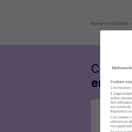
Publiée le 11/07/2026 
Créez 
Hellowork
envoye
Cookies str
Ces traceurs
Il s'agit not
active pendan
des utilisateu
est connecté 
frauduleux ou 
Ces cookies o
utilisant un 
nos applicatio