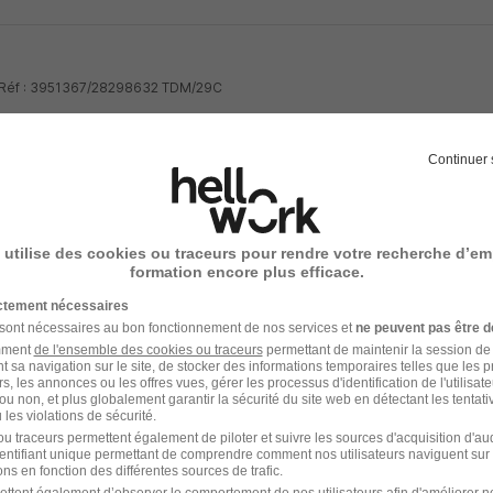
- Réf : 3951367/28298632 TDM/29C
Continuer 
votre compte Hellowork 
 utilise des cookies ou traceurs pour rendre votre recherche d’em
formation encore plus efficace.
z votre candidature !
ictement nécessaires
 sont nécessaires au bon fonctionnement de nos services et
ne peuvent pas être d
amment
de l'ensemble des cookies ou traceurs
permettant de maintenir la session de l
t sa navigation sur le site, de stocker des informations temporaires telles que les 
rs, les annonces ou les offres vues, gérer les processus d'identification de l'utilisateur,
ou non, et plus globalement garantir la sécurité du site web en détectant les tentati
les violations de sécurité.
u traceurs permettent également de piloter et suivre les sources d'acquisition d'a
identifiant unique permettant de comprendre comment nos utilisateurs naviguent sur 
ns en fonction des différentes sources de trafic.