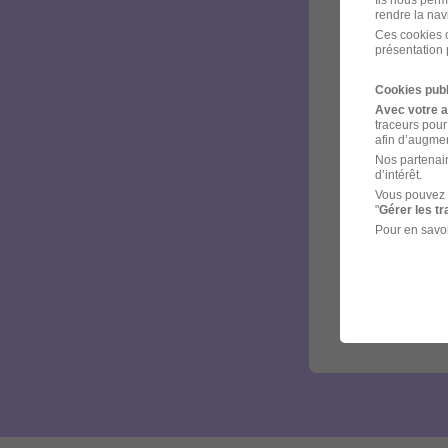
Ils nous perm
rendre la nav
Ces cookies o
présentation 
Cookies publ
Avec votre 
traceurs pour
afin d’augmen
Nos partenair
d’intérêt.
Vous pouvez 
"
Gérer les t
Pour en savoi