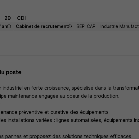
 - 29
CDI
/ an
Cabinet de recrutement
BEP, CAP
Industrie Manufact
du poste
 industriel en forte croissance, spécialisé dans la transforma
uipe maintenance engagée au coeur de la production.
:
tenance préventive et curative des équipements
es installations variées : lignes automatisées, équipements in
es pannes et proposez des solutions techniques efficaces