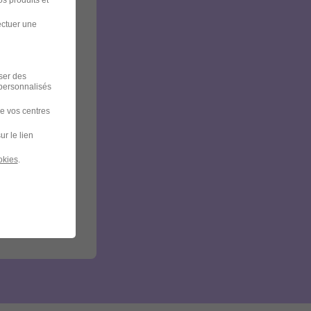
s produits et
ectuer une
iser des
 personnalisés
de vos centres
ur le lien
okies
.