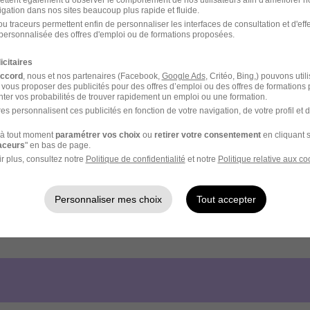
ettent également d’observer le comportement de nos utilisateurs afin d'améliorer no
igation dans nos sites beaucoup plus rapide et fluide.
u traceurs permettent enfin de personnaliser les interfaces de consultation et d'eff
personnalisée des offres d'emploi ou de formations proposées.
icitaires
accord
, nous et nos partenaires (Facebook,
Google Ads
, Critéo, Bing,) pouvons util
 vous proposer des publicités pour des offres d’emploi ou des offres de formations
ter vos probabilités de trouver rapidement un emploi ou une formation.
es personnalisent ces publicités en fonction de votre navigation, de votre profil et 
à tout moment
paramétrer vos choix
ou
retirer votre consentement
en cliquant s
raceurs
" en bas de page.
r plus, consultez notre
Politique de confidentialité
et notre
Politique relative aux co
Personnaliser mes choix
Tout accepter