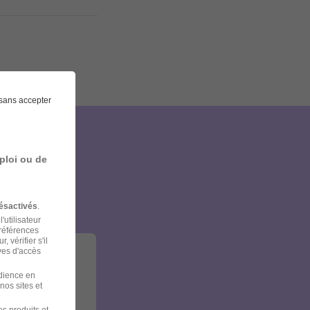
sans accepter
et
ploi ou de
ésactivés
.
'utilisateur
préférences
 vérifier s'il
ves d'accès
udience en
nos sites et