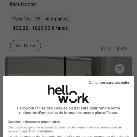
Paris Habitat
Paris 17e - 75
Alternance
492,22 - 1 823,03 € / mois
Voir l’offre
il y a 11 jours
Continuer sans accepter
Alternant Chargé d'Opération
Réhabilitations H/F
1001 Vies Habitat
Hellowork utilise des cookies ou traceurs pour rendre votre
recherche d’emploi ou de formation encore plus efficace.
Houilles - 78
Alternance
Cookies strictement nécessaires
492,22 - 1 823,03 € / mois
Ces traceurs sont nécessaires au bon fonctionnement de nos services et
ne
peuvent pas être désactivés
.
Il s'agit notamment
de l'ensemble des cookies ou traceurs
permettant de maintenir