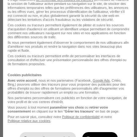
la session de l'utilisateur active pendant sa navigation sur le site, de stocker des
Voir l’offre
informations temporaires telles que les préférences des utilisateurs, les annonces
il y a 14 jours
ou les offres vues, gérer les processus d'identification de l'utilisateur, vérifier s'il
est connecté ou non, et plus globalement garantir la sécurité du site web en
détectant les tentatives d'accès frauduleux ou les violations de sécurité.
Ces cookies ou traceurs permettent également de piloter et suivre les sources
d'acquisition d'audience en utilisant un identifiant unique permettant de comprendre
comment nos utilisateurs naviguent sur nos sites et nos applications en fonction
des différentes sources de trafic.
Ils nous permettent également d’observer le comportement de nos utilisateurs afin
Alternance - Chargé de Mission
d'améliorer nos produits et rendre la navigation dans nos sites beaucoup plus
rapide et fluide.
Immobilier Groupe H/F
Ces cookies ou traceurs permettent enfin de personnaliser les interfaces de
consultation et d'effectuer une présentation personnalisée des offres d'emploi ou
Egis Groupe
de formations proposées.
Cookies publicitaires
Paris - 75
Alternance
492,22 - 1 823,03 € / mois
Avec votre accord
, nous et nos partenaires (Facebook,
Google Ads
, Critéo,
Bing,) pouvons utiliser des traceurs pour vous proposer des publicités pour des
offres d’emploi ou des offres de formations personnalisés afin d’augmenter vos
probabilités de trouver rapidement un emploi ou une formation.
Voir l’offre
il y a 21 jours
Nos partenaires personnalisent ces publicités en fonction de votre navigation, de
votre profil et de vos centres d’intérêt.
Vous pouvez à tout moment
paramétrer vos choix
ou
retirer votre
consentement
en cliquant sur le lien "
Gérer les traceurs
" en bas de page.
Pour en savoir plus, consultez notre
Politique de confidentialité
et notre
Politique relative aux cookies
.
Recherches similaires