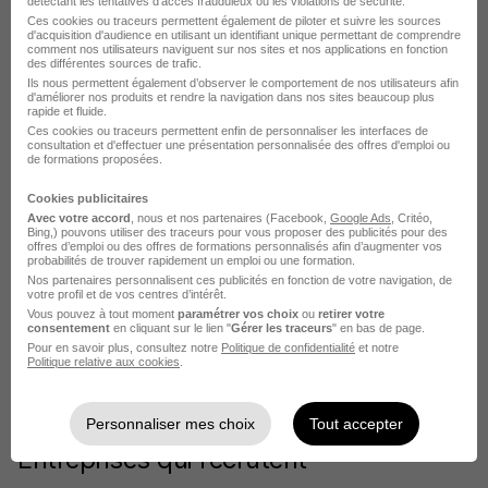
Recherches similaires
détectant les tentatives d'accès frauduleux ou les violations de sécurité.
Ces cookies ou traceurs permettent également de piloter et suivre les sources
d'acquisition d'audience en utilisant un identifiant unique permettant de comprendre
comment nos utilisateurs naviguent sur nos sites et nos applications en fonction
Emploi Carrossier
des différentes sources de trafic.
Ils nous permettent également d’observer le comportement de nos utilisateurs afin
d'améliorer nos produits et rendre la navigation dans nos sites beaucoup plus
Emploi Automobile
rapide et fluide.
Ces cookies ou traceurs permettent enfin de personnaliser les interfaces de
Emploi Reims
consultation et d'effectuer une présentation personnalisée des offres d'emploi ou
de formations proposées.
Emploi Châlons-en-Champagne
Cookies publicitaires
Emploi Épernay
Avec votre accord
, nous et nos partenaires (Facebook,
Google Ads
, Critéo,
Bing,) pouvons utiliser des traceurs pour vous proposer des publicités pour des
offres d’emploi ou des offres de formations personnalisés afin d’augmenter vos
Emploi Sainte-Menehould
probabilités de trouver rapidement un emploi ou une formation.
Nos partenaires personnalisent ces publicités en fonction de votre navigation, de
Emploi Sézanne
votre profil et de vos centres d’intérêt.
Vous pouvez à tout moment
paramétrer vos choix
ou
retirer votre
consentement
en cliquant sur le lien "
Gérer les traceurs
" en bas de page.
Emploi Fismes
Pour en savoir plus, consultez notre
Politique de confidentialité
et notre
Politique relative aux cookies
.
Voir plus
Personnaliser mes choix
Tout accepter
Entreprises qui recrutent