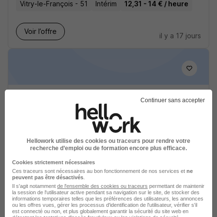
Vitry-le-François - 51
Intérim
12,31 - 14 € / heure
Voir l’offre
il y a 17 jours
Peintre Carrossier Peintre en
Continuer sans accepter
Carrosserie H/F
Groupe Feline (FELINE FINANCE SERVICES)
Hellowork utilise des cookies ou traceurs pour rendre votre
Vitry-le-François - 51
CDI
25 000 - 27 000 € / an
recherche d’emploi ou de formation encore plus efficace.
Cookies strictement nécessaires
Voir l’offre
Ces traceurs sont nécessaires au bon fonctionnement de nos services et
ne
il y a 10 heures
peuvent pas être désactivés
.
Il s'agit notamment
de l'ensemble des cookies ou traceurs
permettant de maintenir
la session de l'utilisateur active pendant sa navigation sur le site, de stocker des
informations temporaires telles que les préférences des utilisateurs, les annonces
ou les offres vues, gérer les processus d'identification de l'utilisateur, vérifier s'il
est connecté ou non, et plus globalement garantir la sécurité du site web en