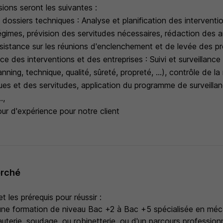
sions seront les suivantes :
 dossiers techniques : Analyse et planification des interventi
imes, prévision des servitudes nécessaires, rédaction des a
sistance sur les réunions d'enclenchement et de levée des préa
ance des interventions et des entreprises : Suivi et surveillan
nning, technique, qualité, sûreté, propreté, ...), contrôle de l
ues et des servitudes, application du programme de surveilla
.,
ur d'expérience pour notre client
erché
les prérequis pour réussir :
une formation de niveau Bac +2 à Bac +5 spécialisée en méc
uterie, soudage, ou robinetterie, ou d'un parcours profession