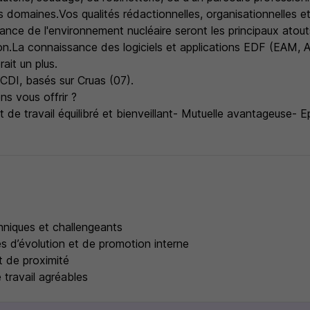
es domaines.Vos qualités rédactionnelles, organisationnelles e
ance de l'environnement nucléaire seront les principaux atou
ion.La connaissance des logiciels et applications EDF (EAM,
ait un plus.
CDI, basés sur Cruas (07).
s vous offrir ?
de travail équilibré et bienveillant- Mutuelle avantageuse- E
s
hniques et challengeants
s d’évolution et de promotion interne
 de proximité
travail agréables