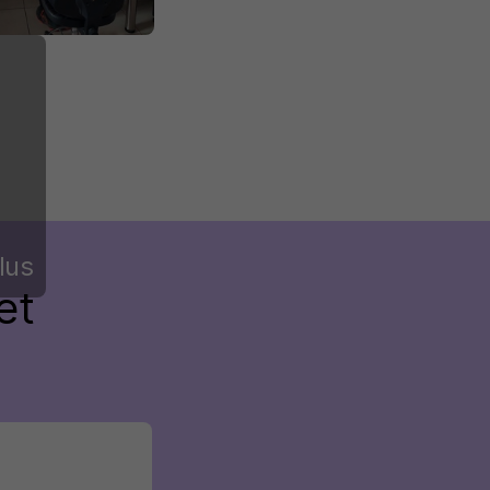
lus
et