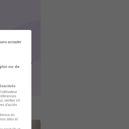
ostulé
sans accepter
rer les équipes
ploi ou de
ésactivés
.
'utilisateur
préférences
 vérifier s'il
ves d'accès
udience en
nos sites et