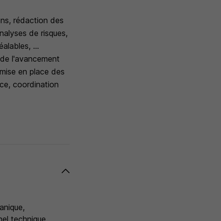
ons, rédaction des
nalyses de risques,
lables, ...
ce de l'avancement
a mise en place des
nce, coordination
anique,
nel technique