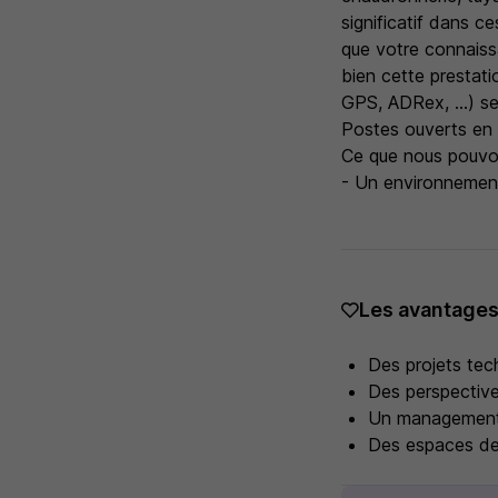
significatif dans c
que votre connaiss
bien cette prestat
GPS, ADRex, ...) ser
Postes ouverts en 
Ce que nous pouvon
- Un environnement 
Les avantage
Des projets tec
Des perspective
Un management
Des espaces de 