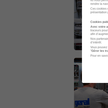
Ils nous perm
rendre la nav
Ces cookies o
présentation 
Cookies publ
Avec votre 
traceurs pour
afin d’augmen
Nos partenair
d’intérêt.
Vous pouvez 
"
Gérer les t
Pour en savoi