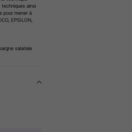
t techniques ainsi
ts pour mener à
 AICO, EPSILON,
pargne salariale