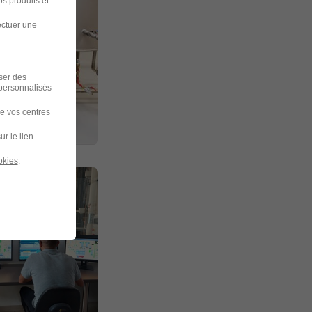
s produits et
ectuer une
iser des
 personnalisés
de vos centres
ur le lien
okies
.