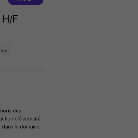
 H/F
ière
chons des
tion d'électricité
ez dans le domaine