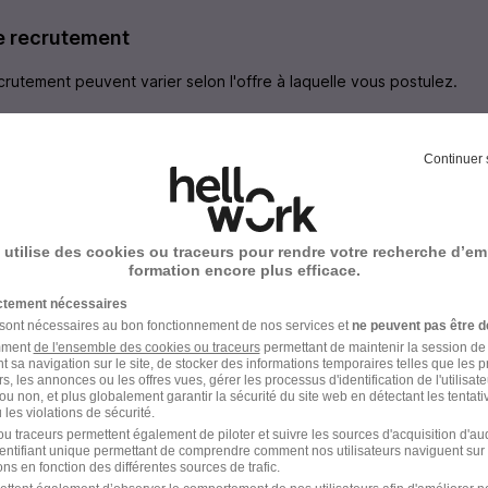
e recrutement
rutement peuvent varier selon l'offre à laquelle vous postulez.
z un mail de confirmation de votre candidature après avoir p
Continuer 
fil est retenu, vous serez rappelé par un Manager ou un(e) RH
oposerons ensuite un entretien dans nos locaux pour rencont
 utilise des cookies ou traceurs pour rendre votre recherche d’em
formation encore plus efficace.
écision optimisé et efficace
ictement nécessaires
 sont nécessaires au bon fonctionnement de nos services et
ne peuvent pas être d
amment
de l'ensemble des cookies ou traceurs
permettant de maintenir la session de l
t sa navigation sur le site, de stocker des informations temporaires telles que les 
rs, les annonces ou les offres vues, gérer les processus d'identification de l'utilisateur,
ou non, et plus globalement garantir la sécurité du site web en détectant les tentati
les violations de sécurité.
ER INDUSTRIE en images
u traceurs permettent également de piloter et suivre les sources d'acquisition d'a
identifiant unique permettant de comprendre comment nos utilisateurs naviguent sur 
ns en fonction des différentes sources de trafic.