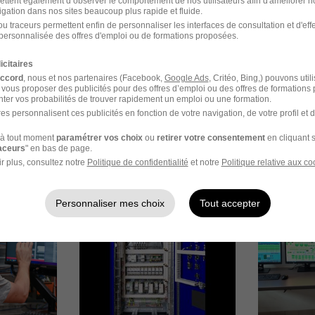
ettent également d’observer le comportement de nos utilisateurs afin d'améliorer no
igation dans nos sites beaucoup plus rapide et fluide.
u traceurs permettent enfin de personnaliser les interfaces de consultation et d'eff
personnalisée des offres d'emploi ou de formations proposées.
icitaires
accord
, nous et nos partenaires (Facebook,
Google Ads
, Critéo, Bing,) pouvons util
 vous proposer des publicités pour des offres d’emploi ou des offres de formations
ter vos probabilités de trouver rapidement un emploi ou une formation.
es personnalisent ces publicités en fonction de votre navigation, de votre profil et 
à tout moment
paramétrer vos choix
ou
retirer votre consentement
en cliquant s
raceurs
" en bas de page.
r plus, consultez notre
Politique de confidentialité
et notre
Politique relative aux co
Personnaliser mes choix
Tout accepter