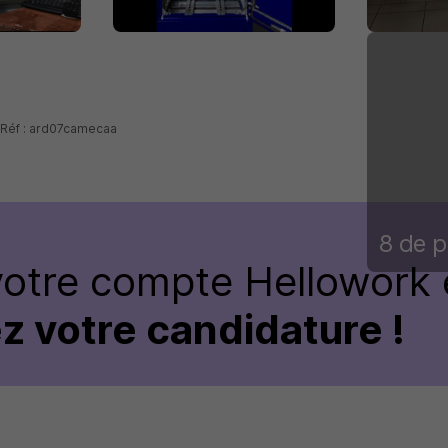
- Réf : ard07camecaa
8 de p
votre compte Hellowork 
z votre candidature !