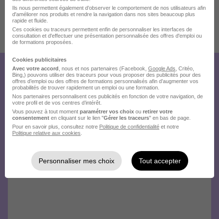
Ils nous permettent également d’observer le comportement de nos utilisateurs afin
d'améliorer nos produits et rendre la navigation dans nos sites beaucoup plus
rapide et fluide.
Ces cookies ou traceurs permettent enfin de personnaliser les interfaces de
Publiée le 11/07/2026 - Réf : 3948258/28286750 PDM/31T
consultation et d'effectuer une présentation personnalisée des offres d'emploi ou
de formations proposées.
7 de plus
Cookies publicitaires
Avec votre accord
, nous et nos partenaires (Facebook,
Google Ads
, Critéo,
Créez votre compte Hellowork et
Bing,) pouvons utiliser des traceurs pour vous proposer des publicités pour des
offres d’emploi ou des offres de formations personnalisés afin d’augmenter vos
envoyez votre candidature !
probabilités de trouver rapidement un emploi ou une formation.
Nos partenaires personnalisent ces publicités en fonction de votre navigation, de
votre profil et de vos centres d’intérêt.
Vous pouvez à tout moment
paramétrer vos choix
ou
retirer votre
consentement
en cliquant sur le lien "
Gérer les traceurs
" en bas de page.
Pour en savoir plus, consultez notre
Politique de confidentialité
et notre
Politique relative aux cookies
.
Personnaliser mes choix
Tout accepter