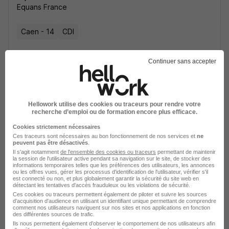
Equans France
Caen - 14
CDI
Voir l’offre
Continuer sans accepter
il y a 26 jours
Hellowork utilise des cookies ou traceurs pour rendre votre
recherche d’emploi ou de formation encore plus efficace.
Cookies strictement nécessaires
Electricien H/F
Ces traceurs sont nécessaires au bon fonctionnement de nos services et
ne
IDEX
peuvent pas être désactivés
.
Il s'agit notamment
de l'ensemble des cookies ou traceurs
permettant de maintenir
la session de l'utilisateur active pendant sa navigation sur le site, de stocker des
informations temporaires telles que les préférences des utilisateurs, les annonces
Caen - 14
CDI
ou les offres vues, gérer les processus d'identification de l'utilisateur, vérifier s'il
est connecté ou non, et plus globalement garantir la sécurité du site web en
détectant les tentatives d'accès frauduleux ou les violations de sécurité.
Ces cookies ou traceurs permettent également de piloter et suivre les sources
Voir l’offre
il y a 4 jours
d'acquisition d'audience en utilisant un identifiant unique permettant de comprendre
comment nos utilisateurs naviguent sur nos sites et nos applications en fonction
des différentes sources de trafic.
Ils nous permettent également d’observer le comportement de nos utilisateurs afin