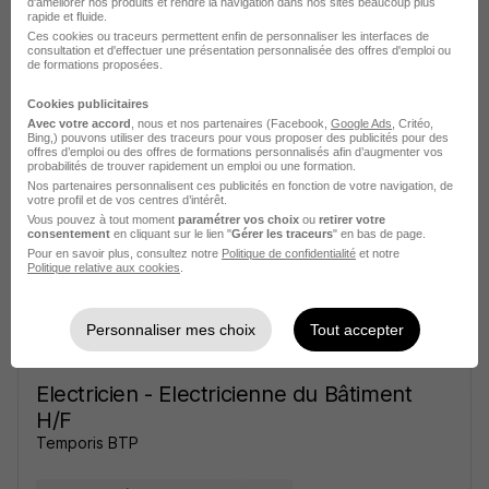
d'améliorer nos produits et rendre la navigation dans nos sites beaucoup plus
rapide et fluide.
Ces cookies ou traceurs permettent enfin de personnaliser les interfaces de
consultation et d'effectuer une présentation personnalisée des offres d'emploi ou
de formations proposées.
Câbleur Monteur Electrique et
Electronique H/F
Cookies publicitaires
Avec votre accord
, nous et nos partenaires (Facebook,
Google Ads
, Critéo,
L'Industrie recrute
Bing,) pouvons utiliser des traceurs pour vous proposer des publicités pour des
offres d’emploi ou des offres de formations personnalisés afin d’augmenter vos
probabilités de trouver rapidement un emploi ou une formation.
Bayeux - 14
CDI
25 000 - 30 000 € / an
Nos partenaires personnalisent ces publicités en fonction de votre navigation, de
votre profil et de vos centres d’intérêt.
Vous pouvez à tout moment
paramétrer vos choix
ou
retirer votre
consentement
en cliquant sur le lien "
Gérer les traceurs
" en bas de page.
Voir l’offre
il y a 23 jours
Pour en savoir plus, consultez notre
Politique de confidentialité
et notre
Politique relative aux cookies
.
Personnaliser mes choix
Tout accepter
Electricien - Electricienne du Bâtiment
H/F
Temporis BTP