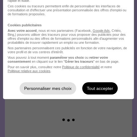
rapide et fluide.
envoyez votre candidature !
Ces cookies ou traceurs permettent enfin de personnaliser les interfaces de
consultation et d'effectuer une présentation personnalisée des offres d'emploi ou
de formations proposées.
Cookies publicitaires
Avec votre accord
, nous et nos partenaires (Facebook,
Google Ads
, Critéo,
Bing,) pouvons utiliser des traceurs pour vous proposer des publicités pour des
offres d’emploi ou des offres de formations personnalisés afin d’augmenter vos
probabilités de trouver rapidement un emploi ou une formation.
Nos partenaires personnalisent ces publicités en fonction de votre navigation, de
votre profil et de vos centres d’intérêt.
Vous pouvez à tout moment
paramétrer vos choix
ou
retirer votre
consentement
en cliquant sur le lien "
Gérer les traceurs
" en bas de page.
Pour en savoir plus, consultez notre
Politique de confidentialité
et notre
Politique relative aux cookies
.
Personnaliser mes choix
Tout accepter