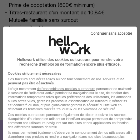
- Prime de cooptation (600€ minimum)
- Titres-restaurant d'un montant de 10,84€
- Mutuelle familiale sans surcout
- Horaires flexibles
Continuer sans accepter
- Charte télétravail
- 9 à 12 jours de RTT par an
- Possibilités de développement de carrière et de
formation
Hellowork utilise des cookies ou traceurs pour rendre votre
- Comité Social d'Entreprise (Chèques vacances,
recherche d’emploi ou de formation encore plus efficace.
Chèques cadeaux Noël, participation sportive,
Cookies strictement nécessaires
participation culture, week-ends ...)
Ces traceurs sont nécessaires au bon fonctionnement de nos services et
ne
peuvent pas être désactivés
.
- Possibilité d'entrer dans le capital de l'entreprise.
Il s'agit notamment
de l'ensemble des cookies ou traceurs
permettant de maintenir
la session de l'utilisateur active pendant sa navigation sur le site, de stocker des
informations temporaires telles que les préférences des utilisateurs, les annonces
ou les offres vues, gérer les processus d'identification de l'utilisateur, vérifier s'il
est connecté ou non, et plus globalement garantir la sécurité du site web en
Publiée le 10/07/2026 - Réf : 3943428/28262561 PST/MBN
détectant les tentatives d'accès frauduleux ou les violations de sécurité.
Ces cookies ou traceurs permettent également de piloter et suivre les sources
d'acquisition d'audience en utilisant un identifiant unique permettant de comprendre
comment nos utilisateurs naviguent sur nos sites et nos applications en fonction
des différentes sources de trafic.
Créez votre compte Hellowork et
Ils nous permettent également d’observer le comportement de nos utilisateurs afin
d'améliorer nos produits et rendre la navigation dans nos sites beaucoup plus