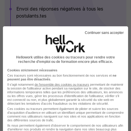
Envoi des réponses négatives à tous les
postulants.tes
Validation de la décision de recrutement aux
Continuer sans accepter
heureux.ses élus.es
Voir plus
Hellowork utilise des cookies ou traceurs pour rendre votre
recherche d’emploi ou de formation encore plus efficace.
Groupe Fauché en images
Cookies strictement nécessaires
Ces traceurs sont nécessaires au bon fonctionnement de nos services et
ne
peuvent pas être désactivés
.
Il s'agit notamment
de l'ensemble des cookies ou traceurs
permettant de maintenir
la session de l'utilisateur active pendant sa navigation sur le site, de stocker des
informations temporaires telles que les préférences des utilisateurs, les annonces
ou les offres vues, gérer les processus d'identification de l'utilisateur, vérifier s'il
est connecté ou non, et plus globalement garantir la sécurité du site web en
détectant les tentatives d'accès frauduleux ou les violations de sécurité.
Ces cookies ou traceurs permettent également de piloter et suivre les sources
d'acquisition d'audience en utilisant un identifiant unique permettant de comprendre
comment nos utilisateurs naviguent sur nos sites et nos applications en fonction
des différentes sources de trafic.
Ils nous permettent également d’observer le comportement de nos utilisateurs afin
d'améliorer nos produits et rendre la navigation dans nos sites beaucoup plus