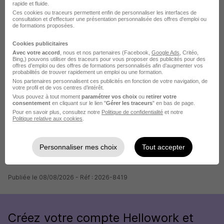
rapide et fluide.
Ces cookies ou traceurs permettent enfin de personnaliser les interfaces de
consultation et d'effectuer une présentation personnalisée des offres d'emploi ou
de formations proposées.
Cookies publicitaires
Avec votre accord
, nous et nos partenaires (Facebook,
Google Ads
, Critéo,
La carte
Bing,) pouvons utiliser des traceurs pour vous proposer des publicités pour des
offres d’emploi ou des offres de formations personnalisés afin d’augmenter vos
23 Rue Louis Braille
probabilités de trouver rapidement un emploi ou une formation.
17 de plus
38300 Bourgoin-Jallieu
Nos partenaires personnalisent ces publicités en fonction de votre navigation, de
votre profil et de vos centres d’intérêt.
Vous pouvez à tout moment
paramétrer vos choix
ou
retirer votre
consentement
en cliquant sur le lien "
Gérer les traceurs
" en bas de page.
Pour en savoir plus, consultez notre
Politique de confidentialité
et notre
Politique relative aux cookies
.
Localiser le poste
Personnaliser mes choix
Tout accepter
Publiée le 08/08/2026 - Réf : 2026-8419
Créez votre compte Hellowork et