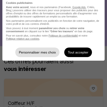
Cookies publicitaires
Avec votre accord
, nous et nos partenaires (Facebook,
Google Ads
, Critéo,
Bing,) pouvons utiliser des traceurs pour vous proposer des publicités pour des
offres d’emploi ou des offres de formations personnalisés afin d’augmenter vos
probabilités de trouver rapidement un emploi ou une formation.
Nos partenaires personnalisent ces publicités en fonction de votre navigation, de
votre profil et de vos centres d’intérêt.
Vous pouvez à tout moment
paramétrer vos choix
ou
retirer votre
consentement
en cliquant sur le lien "
Gérer les traceurs
" en bas de page.
Pour en savoir plus, consultez notre
Politique de confidentialité
et notre
Politique relative aux cookies
.
Personnaliser mes choix
Tout accepter
Ces offres pourraient aussi
vous intéresser
Coiffeur H/F