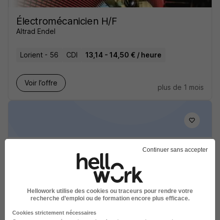
Électromécanicien H/F
Altrad Endel
Lorient - 56
CDI
13,14 - 14,50 € / heure
Voir l’offre
plus de 1 mois
Electro-Mécanicien·ne H/F
Continuer sans accepter
Renault Group
Quéven - 56
CDI
Hellowork utilise des cookies ou traceurs pour rendre votre
recherche d’emploi ou de formation encore plus efficace.
Voir l’offre
Cookies strictement nécessaires
il y a 13 jours