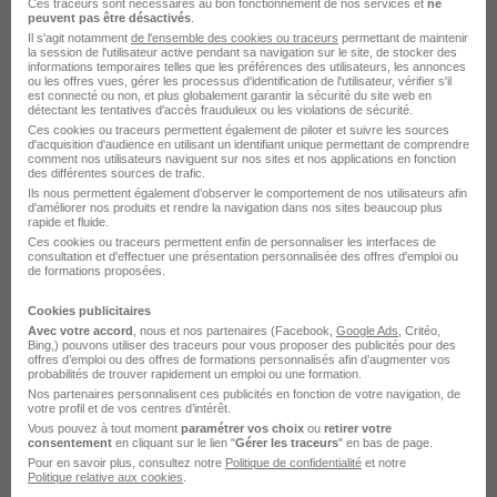
Ces traceurs sont nécessaires au bon fonctionnement de nos services et
ne
peuvent pas être désactivés
.
Il s'agit notamment
de l'ensemble des cookies ou traceurs
permettant de maintenir
la session de l'utilisateur active pendant sa navigation sur le site, de stocker des
informations temporaires telles que les préférences des utilisateurs, les annonces
ou les offres vues, gérer les processus d'identification de l'utilisateur, vérifier s'il
est connecté ou non, et plus globalement garantir la sécurité du site web en
détectant les tentatives d'accès frauduleux ou les violations de sécurité.
Ces cookies ou traceurs permettent également de piloter et suivre les sources
Electromécanicien H/F
d'acquisition d'audience en utilisant un identifiant unique permettant de comprendre
D'Aucy
comment nos utilisateurs naviguent sur nos sites et nos applications en fonction
des différentes sources de trafic.
Ils nous permettent également d’observer le comportement de nos utilisateurs afin
d'améliorer nos produits et rendre la navigation dans nos sites beaucoup plus
Locminé - 56
CDI
rapide et fluide.
Ces cookies ou traceurs permettent enfin de personnaliser les interfaces de
consultation et d'effectuer une présentation personnalisée des offres d'emploi ou
de formations proposées.
Voir l’offre
il y a 6 jours
Cookies publicitaires
Avec votre accord
, nous et nos partenaires (Facebook,
Google Ads
, Critéo,
Bing,) pouvons utiliser des traceurs pour vous proposer des publicités pour des
offres d’emploi ou des offres de formations personnalisés afin d’augmenter vos
probabilités de trouver rapidement un emploi ou une formation.
Nos partenaires personnalisent ces publicités en fonction de votre navigation, de
votre profil et de vos centres d’intérêt.
Technicien Électromécanique
Vous pouvez à tout moment
paramétrer vos choix
ou
retirer votre
consentement
en cliquant sur le lien "
Gérer les traceurs
" en bas de page.
Environnement Aéronautique H/F
Pour en savoir plus, consultez notre
Politique de confidentialité
et notre
ARMEE DE L'AIR ET DE L'ESPACE
Politique relative aux cookies
.