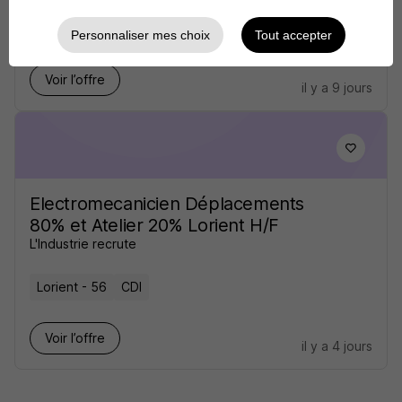
Lorient - 56
CDD
1 570 - 2 230 € / mois
Personnaliser mes choix
Tout accepter
Voir l’offre
il y a 9 jours
Electromecanicien Déplacements
80% et Atelier 20% Lorient H/F
L'Industrie recrute
Lorient - 56
CDI
Voir l’offre
il y a 4 jours