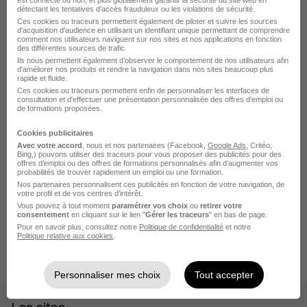
détectant les tentatives d'accès frauduleux ou les violations de sécurité.
Offre emploi Morlaix
Ces cookies ou traceurs permettent également de piloter et suivre les sources
d'acquisition d'audience en utilisant un identifiant unique permettant de comprendre
comment nos utilisateurs naviguent sur nos sites et nos applications en fonction
Offre emploi Concarneau
des différentes sources de trafic.
Ils nous permettent également d’observer le comportement de nos utilisateurs afin
Offre emploi Douarnenez
d'améliorer nos produits et rendre la navigation dans nos sites beaucoup plus
rapide et fluide.
Ces cookies ou traceurs permettent enfin de personnaliser les interfaces de
Offre emploi Crozon
consultation et d'effectuer une présentation personnalisée des offres d'emploi ou
de formations proposées.
Voir plus
Cookies publicitaires
Avec votre accord
, nous et nos partenaires (Facebook,
Google Ads
, Critéo,
Bing,) pouvons utiliser des traceurs pour vous proposer des publicités pour des
offres d’emploi ou des offres de formations personnalisés afin d’augmenter vos
Accueil
Offre emploi
Offre emploi Plougastel-Daoulas
probabilités de trouver rapidement un emploi ou une formation.
Nos partenaires personnalisent ces publicités en fonction de votre navigation, de
Offre emploi Santé Plougastel-Daoulas
votre profil et de vos centres d’intérêt.
Vous pouvez à tout moment
paramétrer vos choix
ou
retirer votre
Offre emploi Opticien Plougastel-Daoulas
consentement
en cliquant sur le lien "
Gérer les traceurs
" en bas de page.
Pour en savoir plus, consultez notre
Politique de confidentialité
et notre
Opticien Diplomé en Alternance - Licence Pro -
Politique relative aux cookies
.
Plougastel-Daoulas H/F
Personnaliser mes choix
Tout accepter