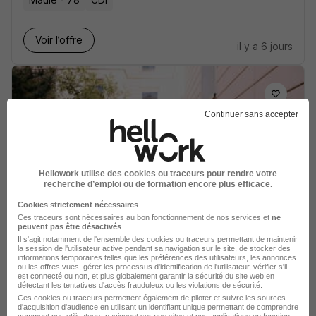
Voir l’offre
il y a 6 jours
Continuer sans accepter
Educateur Spécialisé H/F
Fondation OVE
Hellowork utilise des cookies ou traceurs pour rendre votre
recherche d’emploi ou de formation encore plus efficace.
Évreux - 27
CDI
Cookies strictement nécessaires
Ces traceurs sont nécessaires au bon fonctionnement de nos services et
ne
Voir l’offre
peuvent pas être désactivés
.
il y a 28 jours
Il s'agit notamment
de l'ensemble des cookies ou traceurs
permettant de maintenir
la session de l'utilisateur active pendant sa navigation sur le site, de stocker des
informations temporaires telles que les préférences des utilisateurs, les annonces
ou les offres vues, gérer les processus d'identification de l'utilisateur, vérifier s'il
est connecté ou non, et plus globalement garantir la sécurité du site web en
détectant les tentatives d'accès frauduleux ou les violations de sécurité.
Ces cookies ou traceurs permettent également de piloter et suivre les sources
d'acquisition d'audience en utilisant un identifiant unique permettant de comprendre