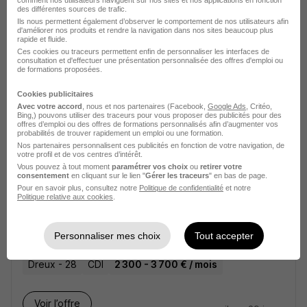
comment nos utilisateurs naviguent sur nos sites et nos applications en fonction
Moniteur Éducateur ou Éducateur
des différentes sources de trafic.
Spécialisé H/F
Ils nous permettent également d’observer le comportement de nos utilisateurs afin
d'améliorer nos produits et rendre la navigation dans nos sites beaucoup plus
Dame Fontaine Bouillant Champhol
rapide et fluide.
Ces cookies ou traceurs permettent enfin de personnaliser les interfaces de
consultation et d'effectuer une présentation personnalisée des offres d'emploi ou
de formations proposées.
Champhol - 28
CDI
2 000 € / mois
Cookies publicitaires
Avec votre accord
, nous et nos partenaires (Facebook,
Google Ads
, Critéo,
Voir l’offre
il y a 23 jours
Bing,) pouvons utiliser des traceurs pour vous proposer des publicités pour des
offres d’emploi ou des offres de formations personnalisés afin d’augmenter vos
probabilités de trouver rapidement un emploi ou une formation.
Nos partenaires personnalisent ces publicités en fonction de votre navigation, de
votre profil et de vos centres d’intérêt.
Vous pouvez à tout moment
paramétrer vos choix
ou
retirer votre
consentement
en cliquant sur le lien "
Gérer les traceurs
" en bas de page.
Pour en savoir plus, consultez notre
Politique de confidentialité
et notre
Politique relative aux cookies
.
Educateur Spécialisé H/F
Alefpa : Direction Technique Bourgogne Franche-
Comté
Personnaliser mes choix
Tout accepter
Dreux - 28
CDI
2 300 - 3 700 € / mois
Voir l’offre