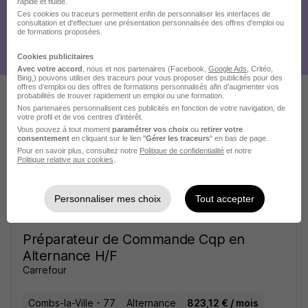
rapide et fluide.
Ces cookies ou traceurs permettent enfin de personnaliser les interfaces de
consultation et d'effectuer une présentation personnalisée des offres d'emploi ou
de formations proposées.
Cookies publicitaires
Avec votre accord
, nous et nos partenaires (Facebook,
Google Ads
, Critéo,
Bing,) pouvons utiliser des traceurs pour vous proposer des publicités pour des
offres d’emploi ou des offres de formations personnalisés afin d’augmenter vos
probabilités de trouver rapidement un emploi ou une formation.
Nos partenaires personnalisent ces publicités en fonction de votre navigation, de
Ces offres pourraient aussi
votre profil et de vos centres d’intérêt.
Vous pouvez à tout moment
paramétrer vos choix
ou
retirer votre
vous intéresser
consentement
en cliquant sur le lien "
Gérer les traceurs
" en bas de page.
Pour en savoir plus, consultez notre
Politique de confidentialité
et notre
Politique relative aux cookies
.
Personnaliser mes choix
Tout accepter
Préparateur de Commande Cqp en
Alternance H/F
Carrefour
Combs-la-Ville - 77
Alternance
823,12 € / mois