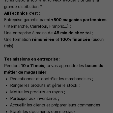
Tu es dispo à 100 % et tu veux évoluer vite dans la
grande distribution ?
AllTechnics
c'est :
Entreprise garantie parmi
+500 magasins partenaires
(Intermarché, Carrefour, Franprix...)
;
Une entreprise à moins de
45 min de chez toi
;
Une formation
rémunérée
et
100% financée
(aucun
frais)
.
Tes missions en entreprise :
Pendant
10 à 11 mois
, tu vas apprendre les
bases du
métier de magasinier
:
Réceptionner et contrôler les marchandises ;
Ranger les produits et gérer le stock ;
Mettre les produits en rayon ;
Participer aux inventaires ;
Accueillir les clients et préparer leurs commandes ;
Etablir les documents commerciaux