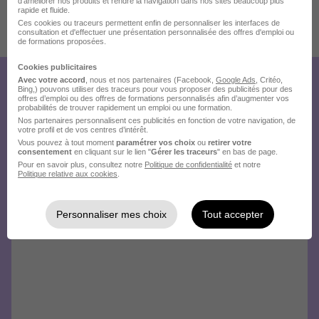
d'améliorer nos produits et rendre la navigation dans nos sites beaucoup plus
rapide et fluide.
Ces cookies ou traceurs permettent enfin de personnaliser les interfaces de
consultation et d'effectuer une présentation personnalisée des offres d'emploi ou
Publiée le 01/08/2026 - Réf : 3525474/28168801 PDM/75P
de formations proposées.
7 de plus
Cookies publicitaires
Avec votre accord
, nous et nos partenaires (Facebook,
Google Ads
, Critéo,
Créez votre compte Hellowork et
Bing,) pouvons utiliser des traceurs pour vous proposer des publicités pour des
offres d’emploi ou des offres de formations personnalisés afin d’augmenter vos
probabilités de trouver rapidement un emploi ou une formation.
envoyez votre candidature !
Nos partenaires personnalisent ces publicités en fonction de votre navigation, de
votre profil et de vos centres d’intérêt.
Vous pouvez à tout moment
paramétrer vos choix
ou
retirer votre
consentement
en cliquant sur le lien "
Gérer les traceurs
" en bas de page.
Pour en savoir plus, consultez notre
Politique de confidentialité
et notre
Politique relative aux cookies
.
Personnaliser mes choix
Tout accepter