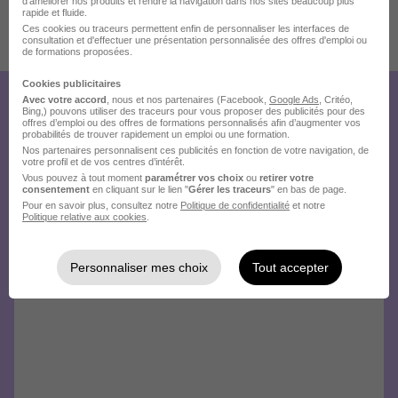
d'améliorer nos produits et rendre la navigation dans nos sites beaucoup plus
rapide et fluide.
Ces cookies ou traceurs permettent enfin de personnaliser les interfaces de
consultation et d'effectuer une présentation personnalisée des offres d'emploi ou
Publiée le 01/08/2026 - Réf : 3525473/28168802 PDM/75P
de formations proposées.
7 de plus
Cookies publicitaires
Avec votre accord
, nous et nos partenaires (Facebook,
Google Ads
, Critéo,
Créez votre compte Hellowork et
Bing,) pouvons utiliser des traceurs pour vous proposer des publicités pour des
offres d’emploi ou des offres de formations personnalisés afin d’augmenter vos
probabilités de trouver rapidement un emploi ou une formation.
envoyez votre candidature !
Nos partenaires personnalisent ces publicités en fonction de votre navigation, de
votre profil et de vos centres d’intérêt.
Vous pouvez à tout moment
paramétrer vos choix
ou
retirer votre
consentement
en cliquant sur le lien "
Gérer les traceurs
" en bas de page.
Pour en savoir plus, consultez notre
Politique de confidentialité
et notre
Politique relative aux cookies
.
Personnaliser mes choix
Tout accepter